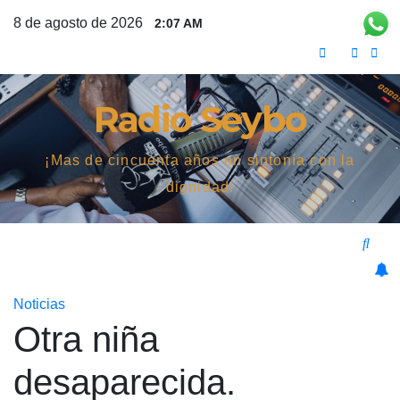
Saltar
8 de agosto de 2026
2:07 AM
al
contenido
Radio Seybo
¡Mas de cincuenta años en sintonía con la
dignidad!
Noticias
Otra niña
desaparecida.