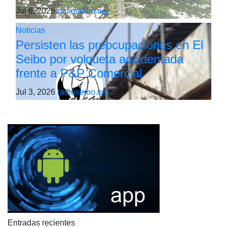
Jul 6, 2026
radioseibo.org
Noticias
Persisten las preocupaciones en El
Seibo por volqueta accidentada
frente a P&P Comercial
Jul 3, 2026
radioseibo.org
Entradas recientes