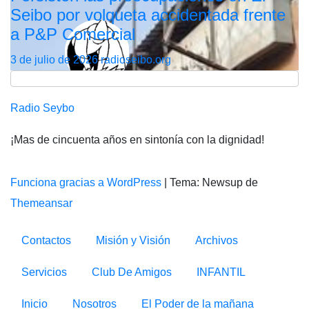
Seibo por volqueta accidentada frente
a P&P Comercial
3 de julio de 2026
radioseibo.org
Radio Seybo
¡Mas de cincuenta años en sintonía con la dignidad!
Funciona gracias a WordPress
|
Tema: Newsup de
Themeansar
Contactos
Misión y Visión
Archivos
Servicios
Club De Amigos
INFANTIL
Inicio
Nosotros
El Poder de la mañana