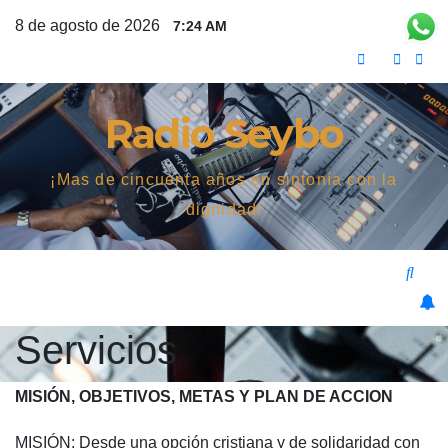
Saltar
8 de agosto de 2026
7:24 AM
al
contenido
Radio Seybo
¡Mas de cincuenta años en sintonía con la
dignidad!
Servicios
MISIÓN, OBJETIVOS, METAS Y PLAN DE ACCION
MISIÓN: Desde una opción cristiana y de solidaridad con