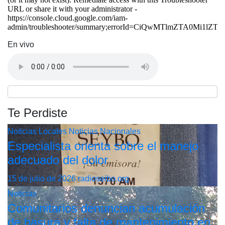
En vivo
Te Perdiste
Noticias Locales
Noticias Nacionales
Especialista orienta sobre el manejo
adecuado del dolor
15 de julio de 2026
radioseibo.org
Noticias
Comunitarios denuncian acumulación
de basura y falta de mantenimiento en