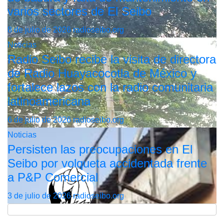
varios sectores de El Seibo
8 de julio de 2026
radioseibo.org
Noticias
Radio Seibo recibe la visita de directora
de Radio Huayacocotla de México y
fortalece lazos con la radio comunitaria
latinoamericana
6 de julio de 2026
radioseibo.org
Noticias
Persisten las preocupaciones en El
Seibo por volqueta accidentada frente
a P&P Comercial
3 de julio de 2026
radioseibo.org