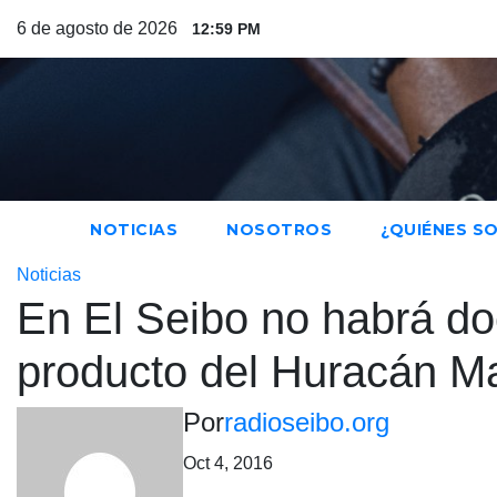
Saltar
6 de agosto de 2026
12:59 PM
al
contenido
NOTICIAS
NOSOTROS
¿QUIÉNES S
Noticias
En El Seibo no habrá do
producto del Huracán M
Por
radioseibo.org
Oct 4, 2016