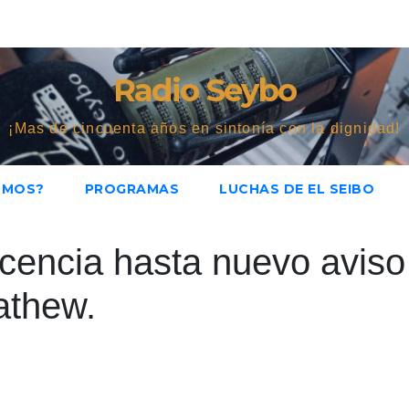
Radio Seybo
¡Mas de cincuenta años en sintonía con la dignidad!
OMOS?
PROGRAMAS
LUCHAS DE EL SEIBO
cencia hasta nuevo aviso
athew.