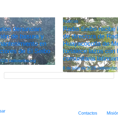
Noticias
rios denuncian
Radio Seibo recibe l
ión de basura y
de directora de Rad
 mantenimiento en
Huayacocotla de Mé
ctores de El Seibo
fortalece lazos con 
comunitaria latinoa
 2026
radioseibo.org
6 de julio de 2026
radioseibo
sar
Contactos
Misió