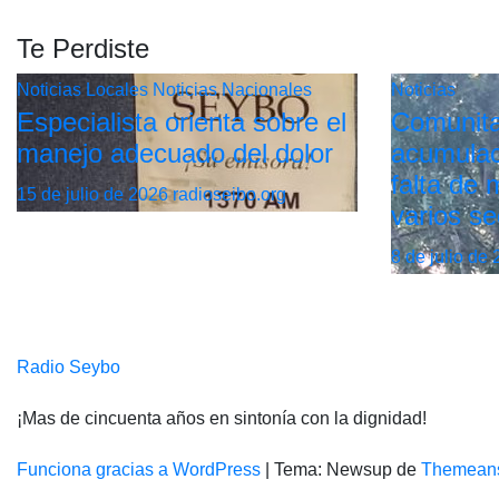
Te Perdiste
Noticias Locales
Noticias Nacionales
Noticias
Especialista orienta sobre el
Comunita
manejo adecuado del dolor
acumulac
falta de
15 de julio de 2026
radioseibo.org
varios se
8 de julio de
Radio Seybo
¡Mas de cincuenta años en sintonía con la dignidad!
Funciona gracias a WordPress
|
Tema: Newsup de
Themean