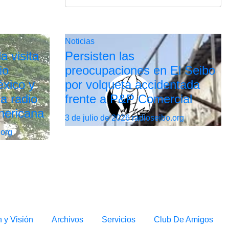
Noticias
a visita
Persisten las
io
preocupaciones en El Seibo
xico y
por volqueta accidentada
la radio
frente a P&P Comercial
mericana
3 de julio de 2026
radioseibo.org
.org
n y Visión
Archivos
Servicios
Club De Amigos