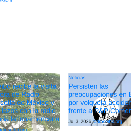
tthew.
Noticias
bo recibe la visita
Persisten las
tora de Radio
preocupaciones en 
cotla de México y
por volqueta accide
 lazos con la radio
frente a P&P Comer
ria latinoamericana
Jul 3, 2026
radioseibo.org
adioseibo.org