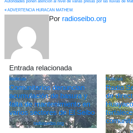
Navegación
Autoridades ponen atención al nivel de varias presas por las lluvias de Ma
ADVERTENCIA HURACAN MATHEW.
de
Por
radioseibo.org
entradas
Entrada relacionada
Noticias
Noticias
Comunitarios denuncian
Radio Sei
acumulación de basura y
de direc
falta de mantenimiento en
Huayaco
varios sectores de El Seibo
fortalece
comunita
Jul 8, 2026
radioseibo.org
Jul 6, 2026
r