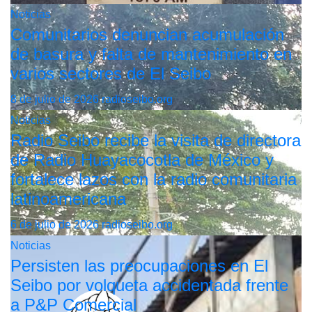
Noticias
Comunitarios denuncian acumulación
de basura y falta de mantenimiento en
varios sectores de El Seibo
8 de julio de 2026
radioseibo.org
Noticias
Radio Seibo recibe la visita de directora
de Radio Huayacocotla de México y
fortalece lazos con la radio comunitaria
latinoamericana
6 de julio de 2026
radioseibo.org
Noticias
Persisten las preocupaciones en El
Seibo por volqueta accidentada frente
a P&P Comercial