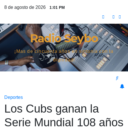
Saltar
8 de agosto de 2026
1:01 PM
al
contenido
Radio Seybo
¡Mas de cincuenta años en sintonía con la
dignidad!
Deportes
Los Cubs ganan la
Serie Mundial 108 años