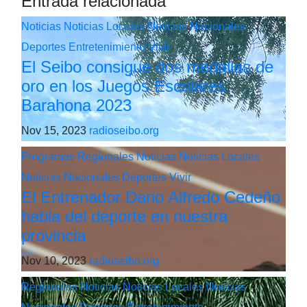
Entrada relacionada
Noticias
Noticias Locales
Noticias Nacionales
Deportes
Entretenimiento
Vivir
El Seibo consigue dos medallas de
oro en los Juegos Escolares
Barahona 2023
Nov 15, 2023
radioseibo.org
Programas
Regionales
Noticias
Noticias Locales
Noticias Nacionales
Deportes
Vivir
El Entrenador Dario Alfredo Cedeño
habla del deporte en nuestra
provincia
Nov 10, 2023
radioseibo.org
Regionales
Noticias
Noticias Locales
Noticias