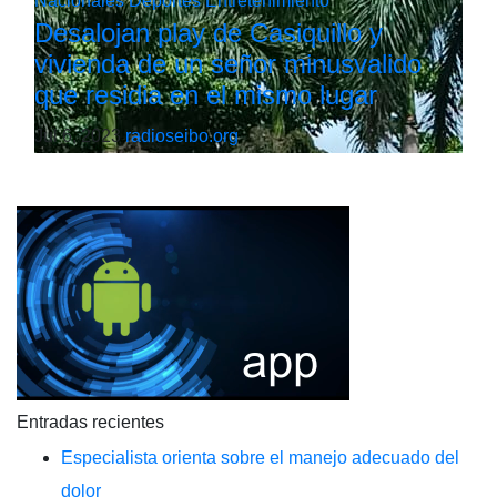
Nacionales
Deportes
Entretenimiento
Desalojan play de Casiquillo y
vivienda de un señor minusvalido
que residia en el mismo lugar
Jul 6, 2023
radioseibo.org
Entradas recientes
Especialista orienta sobre el manejo adecuado del
dolor