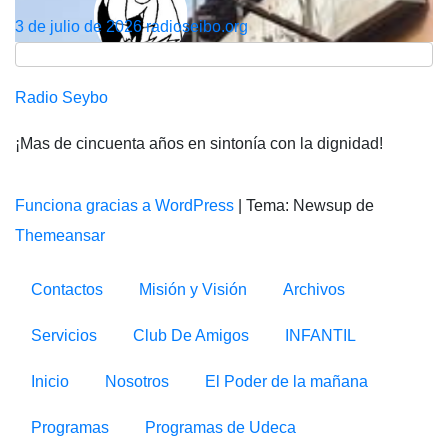
3 de julio de 2026
radioseibo.org
Radio Seybo
¡Mas de cincuenta años en sintonía con la dignidad!
Funciona gracias a WordPress
|
Tema: Newsup de
Themeansar
Contactos
Misión y Visión
Archivos
Servicios
Club De Amigos
INFANTIL
Inicio
Nosotros
El Poder de la mañana
Programas
Programas de Udeca