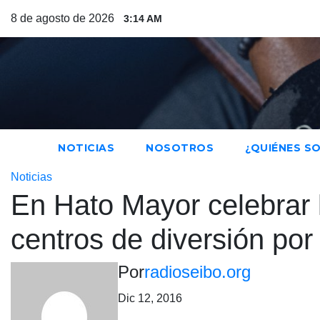
Saltar
8 de agosto de 2026
3:14 AM
al
contenido
NOTICIAS
NOSOTROS
¿QUIÉNES S
Noticias
En Hato Mayor celebrar l
centros de diversión por
Por
radioseibo.org
Dic 12, 2016