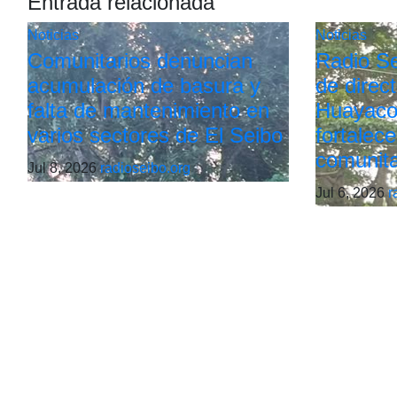
Entrada relacionada
Noticias
Noticias
Comunitarios denuncian
Radio Sei
acumulación de basura y
de direc
falta de mantenimiento en
Huayaco
varios sectores de El Seibo
fortalece
comunita
Jul 8, 2026
radioseibo.org
Jul 6, 2026
r