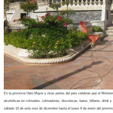
En la provincia Hato Mayor y otras partes del país celebran que el Ministeri
alcohólicas en colmados, colmadones, discotecas, bares, billares, drink y
sábado 10 de este mes de diciembre hasta el lunes 9 de enero del próxim