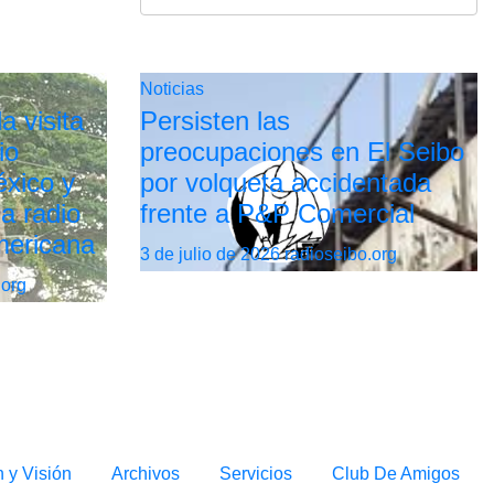
Noticias
a visita
Persisten las
io
preocupaciones en El Seibo
xico y
por volqueta accidentada
la radio
frente a P&P Comercial
mericana
3 de julio de 2026
radioseibo.org
.org
n y Visión
Archivos
Servicios
Club De Amigos