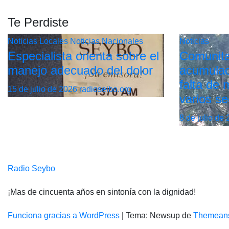
Te Perdiste
Noticias Locales
Noticias Nacionales
Noticias
Especialista orienta sobre el
Comunita
manejo adecuado del dolor
acumulac
falta de
15 de julio de 2026
radioseibo.org
varios se
8 de julio de
Radio Seybo
¡Mas de cincuenta años en sintonía con la dignidad!
Funciona gracias a WordPress
|
Tema: Newsup de
Themean