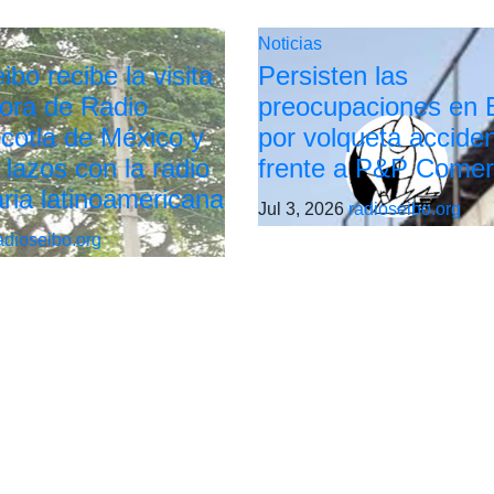
Noticias
bo recibe la visita
Persisten las
tora de Radio
preocupaciones en 
cotla de México y
por volqueta accide
 lazos con la radio
frente a P&P Comer
ria latinoamericana
Jul 3, 2026
radioseibo.org
adioseibo.org