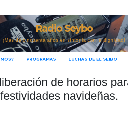
Radio Seybo
¡Mas de cincuenta años en sintonía con la dignidad!
OMOS?
PROGRAMAS
LUCHAS DE EL SEIBO
iberación de horarios pa
 festividades navideñas.