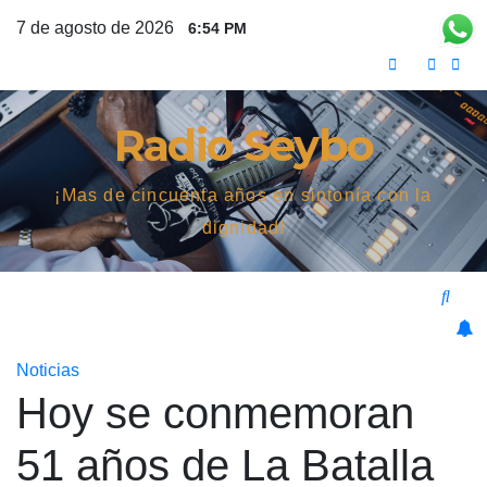
Saltar
7 de agosto de 2026
6:54 PM
al
contenido
Radio Seybo
¡Mas de cincuenta años en sintonía con la
dignidad!
Noticias
Hoy se conmemoran
51 años de La Batalla