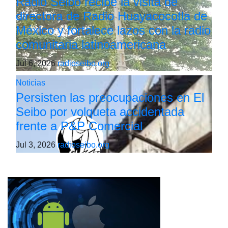
Radio Seibo recibe la visita de
directora de Radio Huayacocotla de
México y fortalece lazos con la radio
comunitaria latinoamericana
Jul 6, 2026
radioseibo.org
Noticias
Persisten las preocupaciones en El
Seibo por volqueta accidentada
frente a P&P Comercial
Jul 3, 2026
radioseibo.org