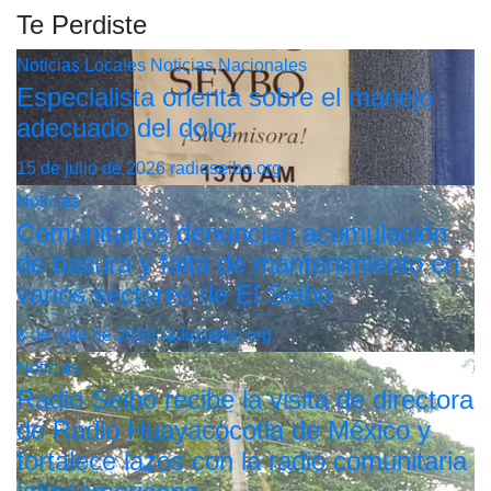
Te Perdiste
Noticias Locales
Noticias Nacionales
Especialista orienta sobre el manejo
adecuado del dolor
15 de julio de 2026
radioseibo.org
Noticias
Comunitarios denuncian acumulación
de basura y falta de mantenimiento en
varios sectores de El Seibo
8 de julio de 2026
radioseibo.org
Noticias
Radio Seibo recibe la visita de directora
de Radio Huayacocotla de México y
fortalece lazos con la radio comunitaria