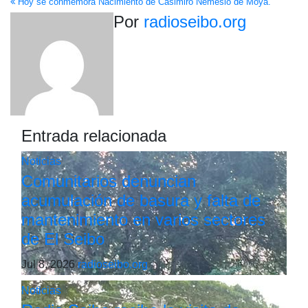
Hoy se conmemora Nacimiento de Casimiro Nemesio de Moya.
de
Por
radioseibo.org
entradas
Entrada relacionada
Noticias
Comunitarios denuncian
acumulación de basura y falta de
mantenimiento en varios sectores
de El Seibo
Jul 8, 2026
radioseibo.org
Noticias