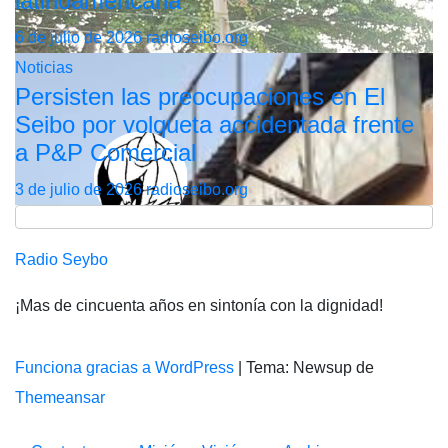
latinoamericana
6 de julio de 2026
radioseibo.org
Noticias
Persisten las preocupaciones en El
Seibo por volqueta accidentada frente
a P&P Comercial
3 de julio de 2026
radioseibo.org
Radio Seybo
¡Mas de cincuenta años en sintonía con la dignidad!
Funciona gracias a WordPress
|
Tema: Newsup de
Themeansar