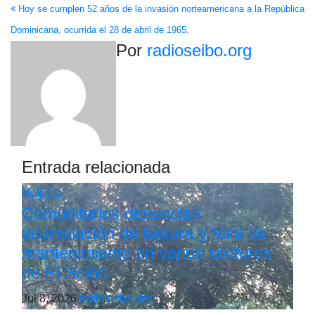
Hoy se cumplen 52 años de la invasión norteamericana a la República
de
Dominicana, ocurrida el 28 de abril de 1965.
entradas
Por
radioseibo.org
Entrada relacionada
Noticias
Comunitarios denuncian
acumulación de basura y falta de
mantenimiento en varios sectores
de El Seibo
Jul 8, 2026
radioseibo.org