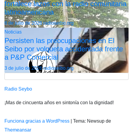
fortalece lazos con la radio comunitaria
latinoamericana
6 de julio de 2026
radioseibo.org
Noticias
Persisten las preocupaciones en El
Seibo por volqueta accidentada frente
a P&P Comercial
3 de julio de 2026
radioseibo.org
Radio Seybo
¡Mas de cincuenta años en sintonía con la dignidad!
Funciona gracias a WordPress
|
Tema: Newsup de
Themeansar