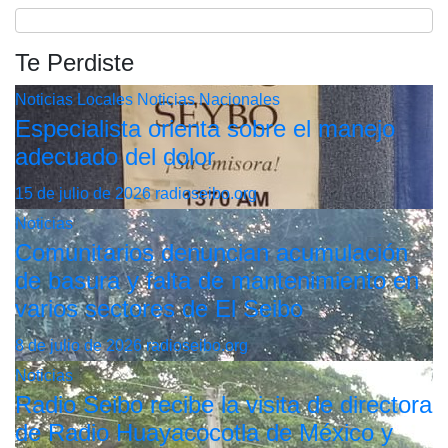
Te Perdiste
Noticias Locales
Noticias Nacionales
Especialista orienta sobre el manejo
adecuado del dolor
15 de julio de 2026
radioseibo.org
Noticias
Comunitarios denuncian acumulación
de basura y falta de mantenimiento en
varios sectores de El Seibo
8 de julio de 2026
radioseibo.org
Noticias
Radio Seibo recibe la visita de directora
de Radio Huayacocotla de México y