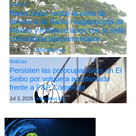
Noticias
Radio Seibo recibe la visita de
directora de Radio Huayacocotla de
México y fortalece lazos con la radio
comunitaria latinoamericana
Jul 6, 2026
radioseibo.org
Noticias
Persisten las preocupaciones en El
Seibo por volqueta accidentada
frente a P&P Comercial
Jul 3, 2026
radioseibo.org