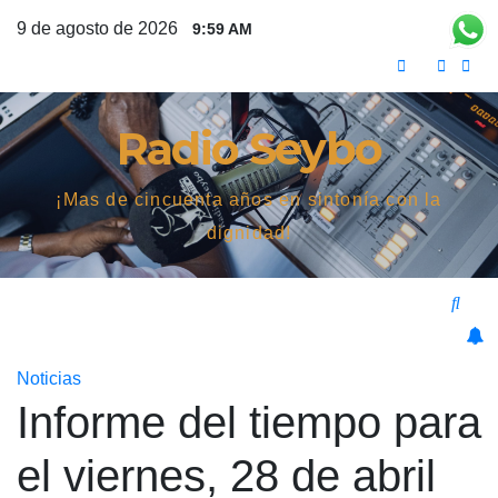
Saltar
9 de agosto de 2026
9:59 AM
al
contenido
Radio Seybo
¡Mas de cincuenta años en sintonía con la
dignidad!
Noticias
Informe del tiempo para
el viernes, 28 de abril