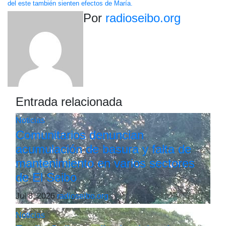
del este también sienten efectos de María.
entradas
Por
radioseibo.org
Entrada relacionada
Noticias
Comunitarios denuncian
acumulación de basura y falta de
mantenimiento en varios sectores
de El Seibo
Jul 8, 2026
radioseibo.org
Noticias