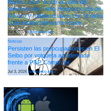
Radio Seibo recibe la visita de
directora de Radio Huayacocotla de
México y fortalece lazos con la radio
comunitaria latinoamericana
Jul 6, 2026
radioseibo.org
Noticias
Persisten las preocupaciones en El
Seibo por volqueta accidentada
frente a P&P Comercial
Jul 3, 2026
radioseibo.org