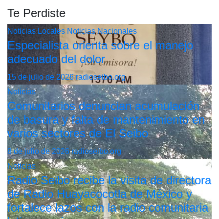
Te Perdiste
Noticias Locales
Noticias Nacionales
Especialista orienta sobre el manejo
adecuado del dolor
15 de julio de 2026
radioseibo.org
Noticias
Comunitarios denuncian acumulación
de basura y falta de mantenimiento en
varios sectores de El Seibo
8 de julio de 2026
radioseibo.org
Noticias
Radio Seibo recibe la visita de directora
de Radio Huayacocotla de México y
fortalece lazos con la radio comunitaria