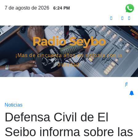
Saltar
7 de agosto de 2026
6:24 PM
al
contenido
Radio Seybo
¡Mas de cincuenta años en sintonía con la
dignidad!
Noticias
Defensa Civil de El
Seibo informa sobre las