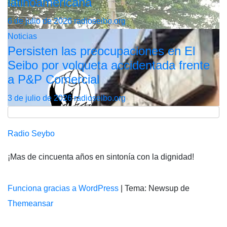
latinoamericana
6 de julio de 2026
radioseibo.org
Noticias
Persisten las preocupaciones en El
Seibo por volqueta accidentada frente
a P&P Comercial
3 de julio de 2026
radioseibo.org
Radio Seybo
¡Mas de cincuenta años en sintonía con la dignidad!
Funciona gracias a WordPress
|
Tema: Newsup de
Themeansar