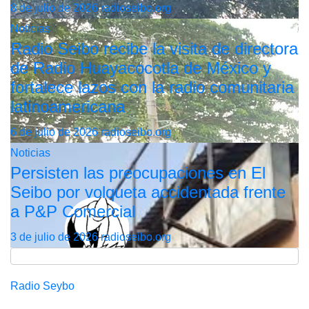
8 de julio de 2026
radioseibo.org
Noticias
Radio Seibo recibe la visita de directora
de Radio Huayacocotla de México y
fortalece lazos con la radio comunitaria
latinoamericana
6 de julio de 2026
radioseibo.org
Noticias
Persisten las preocupaciones en El
Seibo por volqueta accidentada frente
a P&P Comercial
3 de julio de 2026
radioseibo.org
Radio Seybo