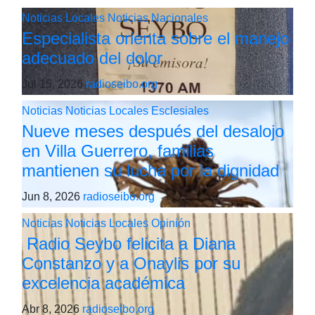
Noticias Locales
Noticias Nacionales
Especialista orienta sobre el manejo
adecuado del dolor
Jul 15, 2026
radioseibo.org
Noticias
Noticias Locales
Esclesiales
Nueve meses después del desalojo
en Villa Guerrero, familias
mantienen su lucha por la dignidad
Jun 8, 2026
radioseibo.org
Noticias
Noticias Locales
Opinión
Radio Seybo felicita a Diana
Constanzo y a Onaylis por su
excelencia académica
Abr 8, 2026
radioseibo.org