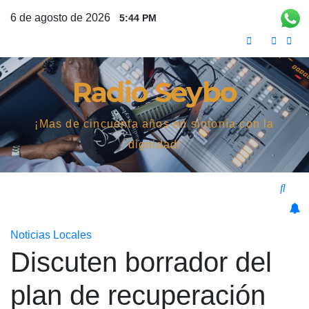
Saltar
6 de agosto de 2026
5:44 PM
al
contenido
Radio Seybo
¡Mas de cincuenta años en sintonía con la
dignidad!
Noticias Locales
Discuten borrador del
plan de recuperación