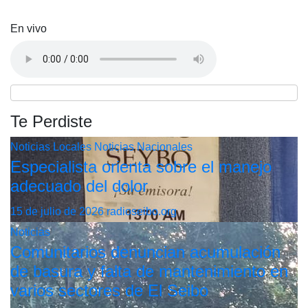
En vivo
Te Perdiste
Noticias Locales
Noticias Nacionales
Especialista orienta sobre el manejo
adecuado del dolor
15 de julio de 2026
radioseibo.org
Noticias
Comunitarios denuncian acumulación
de basura y falta de mantenimiento en
varios sectores de El Seibo