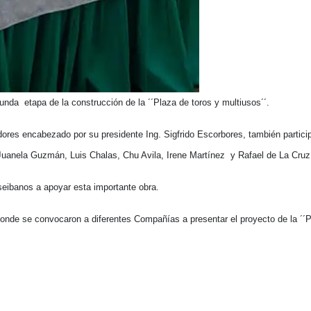
nda etapa de la construcción de la ´´Plaza de toros y multiusos´´.
dores encabezado por su presidente Ing. Sigfrido Escorbores, también partici
Juanela Guzmán, Luis Chalas, Chu Avila, Irene Martínez y Rafael de La Cruz
 seibanos a apoyar esta importante obra.
donde se convocaron a diferentes Compañías a presentar el proyecto de la ´´P