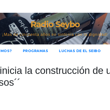
Radio Seybo
¡Mas de cincuenta años en sintonía con la dignidad!
OMOS?
PROGRAMAS
LUCHAS DE EL SEIBO
nicia la construcción de 
sos´´