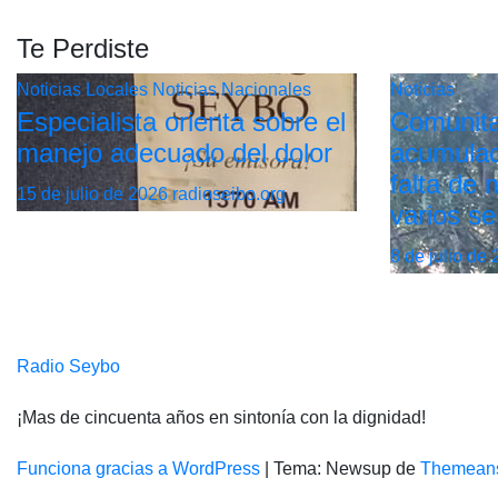
Te Perdiste
Noticias Locales
Noticias Nacionales
Noticias
Especialista orienta sobre el
Comunita
manejo adecuado del dolor
acumulac
falta de
15 de julio de 2026
radioseibo.org
varios se
8 de julio de
Radio Seybo
¡Mas de cincuenta años en sintonía con la dignidad!
Funciona gracias a WordPress
|
Tema: Newsup de
Themean