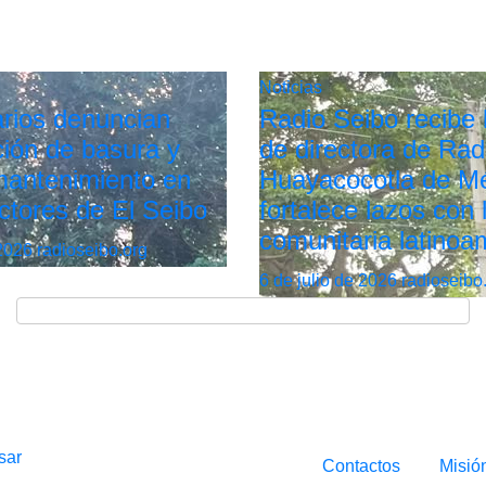
Noticias
rios denuncian
Radio Seibo recibe l
ión de basura y
de directora de Rad
 mantenimiento en
Huayacocotla de Mé
ctores de El Seibo
fortalece lazos con 
comunitaria latinoa
 2026
radioseibo.org
6 de julio de 2026
radioseibo
sar
Contactos
Misió