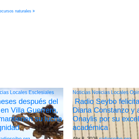
ecursos naturales
icias Locales
Esclesiales
Noticias
Noticias Locales
Opi
eses después del
Radio Seybo felicit
 en Villa Guerrero,
Diana Constanzo y 
 mantienen su lucha
Onaylis por su exce
ignidad
académica
radioseibo.org
Abr 8, 2026
radioseibo.org