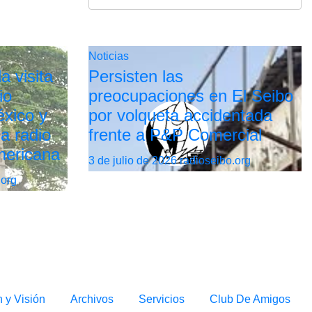
Noticias
a visita
Persisten las
io
preocupaciones en El Seibo
xico y
por volqueta accidentada
la radio
frente a P&P Comercial
mericana
3 de julio de 2026
radioseibo.org
.org
n y Visión
Archivos
Servicios
Club De Amigos