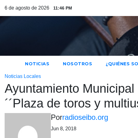
Saltar
6 de agosto de 2026
11:46 PM
al
contenido
NOTICIAS
NOSOTROS
¿QUIÉNES S
Noticias Locales
Ayuntamiento Municipal i
´´Plaza de toros y multiu
Por
radioseibo.org
Jun 8, 2018