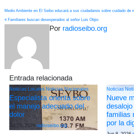
Navegación
Medio Ambiente en El Seibo educará a sus ciudadanos sobre cuidado de r
Familiares buscan desesperados al señor Luis Objio
de
Por
radioseibo.org
entradas
Entrada relacionada
Noticias Locales
Noticias Nacionales
Noticias
Not
Especialista orienta sobre
Nueve m
el manejo adecuado del
desalojo
dolor
familias
por la d
Jul 15, 2026
radioseibo.org
Jun 8, 2026