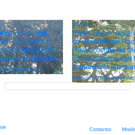
Noticias
rios denuncian
Radio Seibo recibe l
ión de basura y
de directora de Rad
 mantenimiento en
Huayacocotla de Mé
ctores de El Seibo
fortalece lazos con 
comunitaria latinoa
 2026
radioseibo.org
6 de julio de 2026
radioseibo
sar
Contactos
Misió