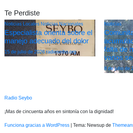
Te Perdiste
Noticias Locales
Noticias Nacionales
Noticias
Especialista orienta sobre el
Comunita
manejo adecuado del dolor
acumulac
falta de
15 de julio de 2026
radioseibo.org
varios se
8 de julio de
Radio Seybo
¡Mas de cincuenta años en sintonía con la dignidad!
Funciona gracias a WordPress
|
Tema: Newsup de
Themean