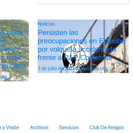
Noticias
a visita
Persisten las
io
preocupaciones en El Seibo
xico y
por volqueta accidentada
la radio
frente a P&P Comercial
mericana
3 de julio de 2026
radioseibo.org
.org
n y Visión
Archivos
Servicios
Club De Amigos