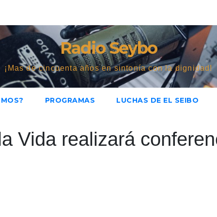
Radio Seybo
¡Mas de cincuenta años en sintonía con la dignidad!
OMOS?
PROGRAMAS
LUCHAS DE EL SEIBO
a Vida realizará conferen