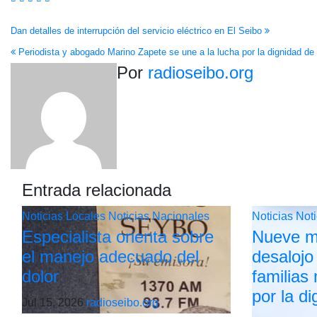
Navegación
Dan detalles de interrupción del servicio eléctrico en El Seibo
Periodista y abogado Marino Zapete se une a la lucha por la dignidad de 
de
Por
radioseibo.org
entradas
Entrada relacionada
Noticias Locales
Noticias Nacionales
Noticias
Not
Especialista orienta sobre
Nueve m
el manejo adecuado del
desalojo
dolor
familias
por la d
Jul 15, 2026
radioseibo.org