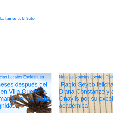
las familias de El Seibo
icias Locales
Esclesiales
Noticias
Noticias Locales
Opi
eses después del
Radio Seybo felicit
 en Villa Guerrero,
Diana Constanzo y 
 mantienen su lucha
Onaylis por su exce
ignidad
académica