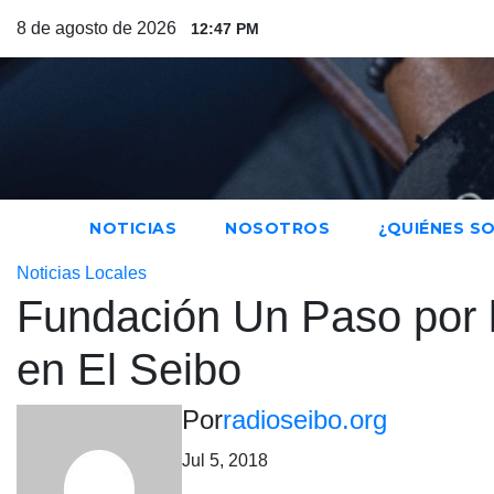
Saltar
8 de agosto de 2026
12:47 PM
al
contenido
NOTICIAS
NOSOTROS
¿QUIÉNES S
Noticias Locales
Fundación Un Paso por l
en El Seibo
Por
radioseibo.org
Jul 5, 2018