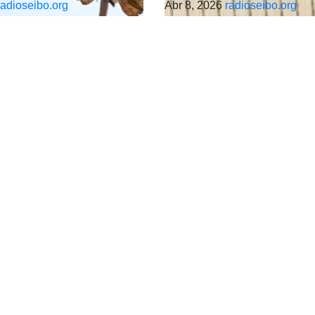
radioseibo.org
Abr 8, 2026
radioseibo.org