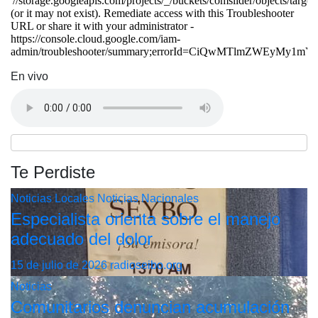
En vivo
Te Perdiste
Noticias Locales
Noticias Nacionales
Especialista orienta sobre el manejo
adecuado del dolor
15 de julio de 2026
radioseibo.org
Noticias
Comunitarios denuncian acumulación