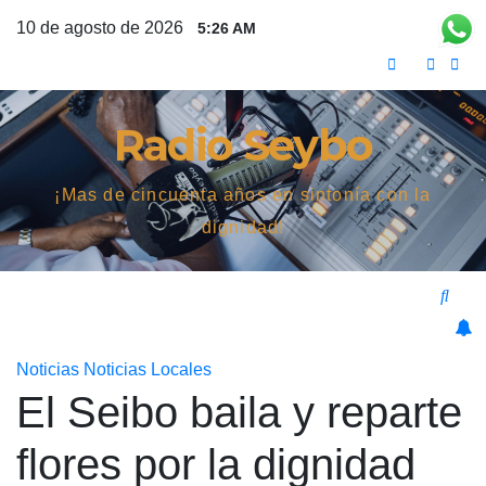
Saltar
10 de agosto de 2026
5:26 AM
al
contenido
Radio Seybo
¡Mas de cincuenta años en sintonía con la
dignidad!
Noticias
Noticias Locales
El Seibo baila y reparte
flores por la dignidad