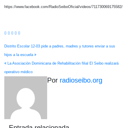
https://www.facebook.com/RadioSeiboOficial/videos/711730069175582/
Navegación
Distrito Escolar 12-03 pide a padres, madres y tutores enviar a sus
hijos a la escuela
de
La Asociación Dominicana de Rehabilitación filial El Seibo realizará
entradas
operativo médico
Por
radioseibo.org
Entrada relacionada