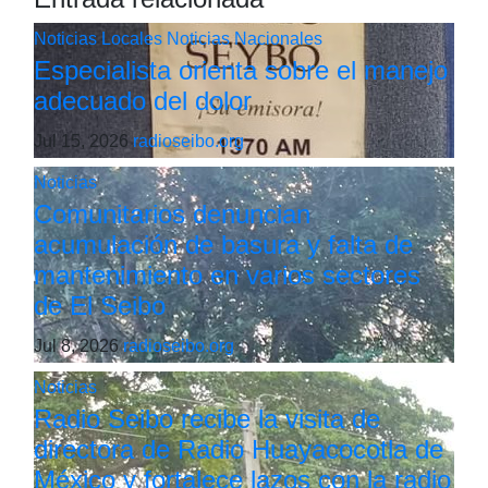
Noticias Locales
Noticias Nacionales
Especialista orienta sobre el manejo
adecuado del dolor
Jul 15, 2026
radioseibo.org
Noticias
Comunitarios denuncian
acumulación de basura y falta de
mantenimiento en varios sectores
de El Seibo
Jul 8, 2026
radioseibo.org
Noticias
Radio Seibo recibe la visita de
directora de Radio Huayacocotla de
México y fortalece lazos con la radio