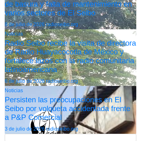
de basura y falta de mantenimiento en
varios sectores de El Seibo
8 de julio de 2026
radioseibo.org
Noticias
Radio Seibo recibe la visita de directora
de Radio Huayacocotla de México y
fortalece lazos con la radio comunitaria
latinoamericana
6 de julio de 2026
radioseibo.org
Noticias
Persisten las preocupaciones en El
Seibo por volqueta accidentada frente
a P&P Comercial
3 de julio de 2026
radioseibo.org