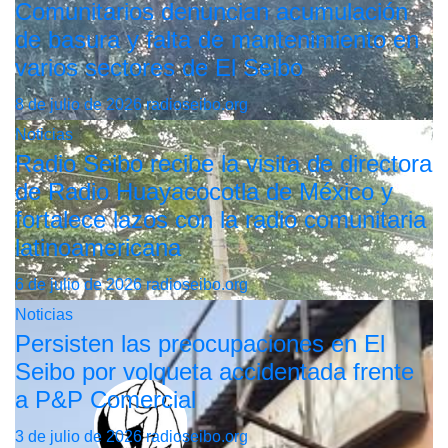
Comunitarios denuncian acumulación
de basura y falta de mantenimiento en
varios sectores de El Seibo
8 de julio de 2026
radioseibo.org
Noticias
Radio Seibo recibe la visita de directora
de Radio Huayacocotla de México y
fortalece lazos con la radio comunitaria
latinoamericana
6 de julio de 2026
radioseibo.org
Noticias
Persisten las preocupaciones en El
Seibo por volqueta accidentada frente
a P&P Comercial
3 de julio de 2026
radioseibo.org