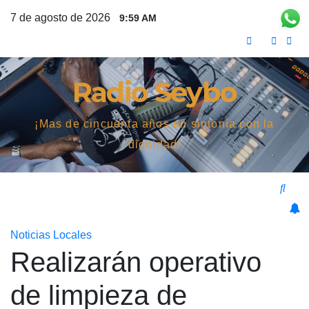
Saltar
7 de agosto de 2026
9:59 AM
al
contenido
Radio Seybo
¡Mas de cincuenta años en sintonía con la
dignidad!
Noticias Locales
Realizarán operativo
de limpieza de