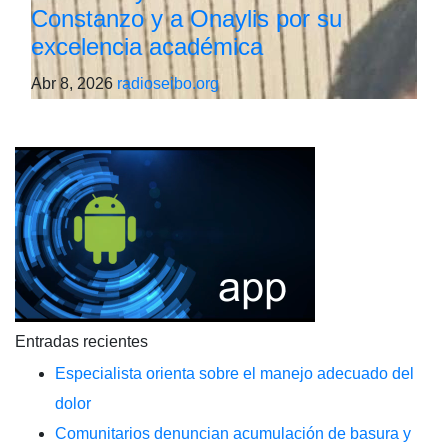
Constanzo y a Onaylis por su
excelencia académica
Abr 8, 2026
radioseibo.org
Entradas recientes
Especialista orienta sobre el manejo adecuado del
dolor
Comunitarios denuncian acumulación de basura y