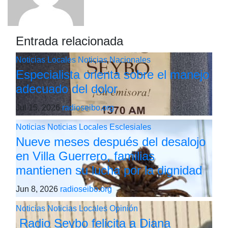
Entrada relacionada
Noticias Locales
Noticias Nacionales
Especialista orienta sobre el manejo
adecuado del dolor
Jul 15, 2026
radioseibo.org
Noticias
Noticias Locales
Esclesiales
Nueve meses después del desalojo
en Villa Guerrero, familias
mantienen su lucha por la dignidad
Jun 8, 2026
radioseibo.org
Noticias
Noticias Locales
Opinión
Radio Seybo felicita a Diana