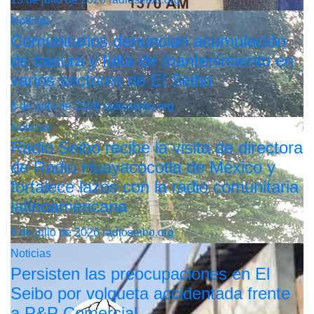
Noticias
Comunitarios denuncian acumulación
de basura y falta de mantenimiento en
varios sectores de El Seibo
8 de julio de 2026
radioseibo.org
Noticias
Radio Seibo recibe la visita de directora
de Radio Huayacocotla de México y
fortalece lazos con la radio comunitaria
latinoamericana
6 de julio de 2026
radioseibo.org
Noticias
Persisten las preocupaciones en El
Seibo por volqueta accidentada frente
a P&P Comercial