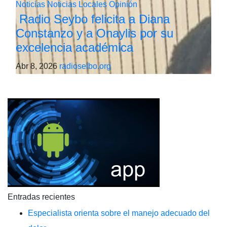
Noticias
Noticias Locales
Opinión
Radio Seybo felicita a Diana
Constanzo y a Onaylis por su
excelencia académica
Abr 8, 2026
radioseibo.org
Entradas recientes
Especialista orienta sobre el manejo adecuado del