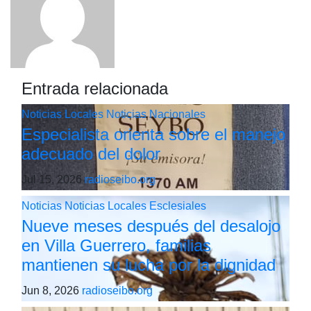
Entrada relacionada
Noticias Locales
Noticias Nacionales
Especialista orienta sobre el manejo
adecuado del dolor
Jul 15, 2026
radioseibo.org
Noticias
Noticias Locales
Esclesiales
Nueve meses después del desalojo
en Villa Guerrero, familias
mantienen su lucha por la dignidad
Jun 8, 2026
radioseibo.org