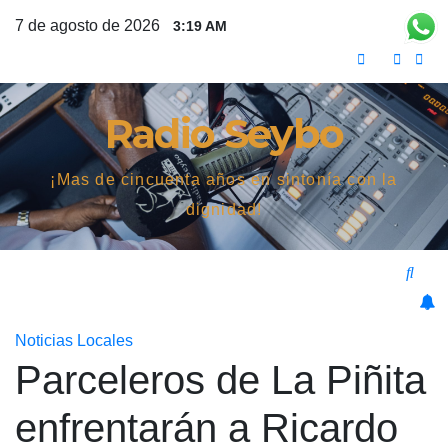
Saltar
7 de agosto de 2026
3:19 AM
al
contenido
Radio Seybo
¡Mas de cincuenta años en sintonía con la
dignidad!
Noticias Locales
Parceleros de La Piñita
enfrentarán a Ricardo