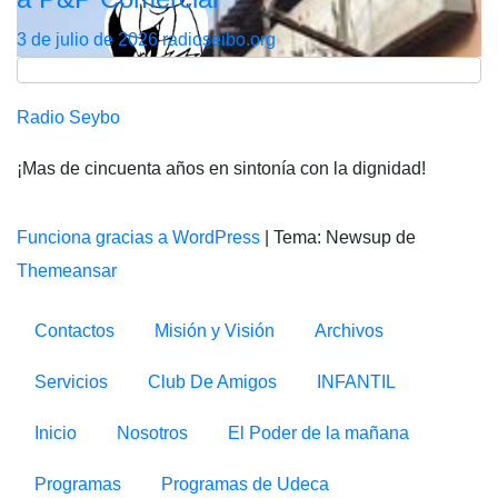
3 de julio de 2026
radioseibo.org
Radio Seybo
¡Mas de cincuenta años en sintonía con la dignidad!
Funciona gracias a WordPress
|
Tema: Newsup de
Themeansar
Contactos
Misión y Visión
Archivos
Servicios
Club De Amigos
INFANTIL
Inicio
Nosotros
El Poder de la mañana
Programas
Programas de Udeca