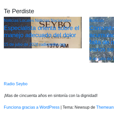
Te Perdiste
Noticias Locales
Noticias Nacionales
Noticias
Especialista orienta sobre el
Comunita
manejo adecuado del dolor
acumulac
falta de
15 de julio de 2026
radioseibo.org
varios se
8 de julio de
Radio Seybo
¡Mas de cincuenta años en sintonía con la dignidad!
Funciona gracias a WordPress
|
Tema: Newsup de
Themean