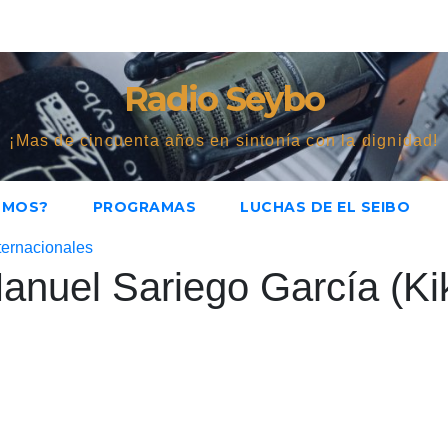
Radio Seybo
¡Mas de cincuenta años en sintonía con la dignidad!
OMOS?
PROGRAMAS
LUCHAS DE EL SEIBO
ternacionales
anuel Sariego García (Ki