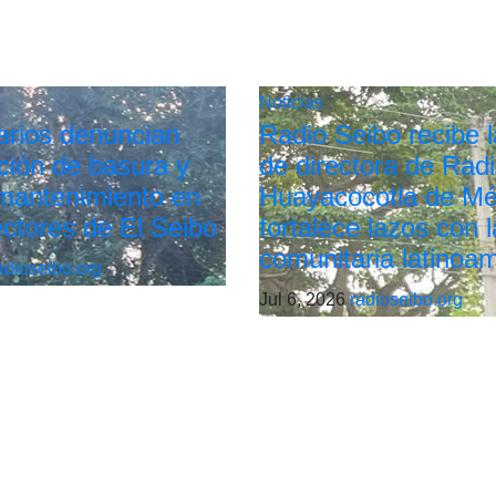
Noticias
arios denuncian
Radio Seibo recibe la
ión de basura y
de directora de Rad
 mantenimiento en
Huayacocotla de Mé
ectores de El Seibo
fortalece lazos con l
comunitaria latinoa
adioseibo.org
Jul 6, 2026
radioseibo.org