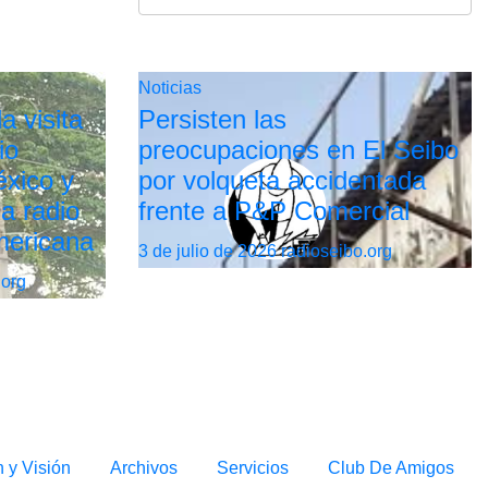
Noticias
a visita
Persisten las
io
preocupaciones en El Seibo
xico y
por volqueta accidentada
la radio
frente a P&P Comercial
mericana
3 de julio de 2026
radioseibo.org
.org
n y Visión
Archivos
Servicios
Club De Amigos