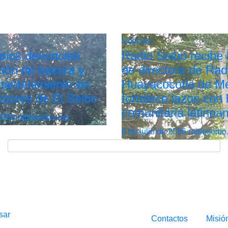
Noticias
rios denuncian
Radio Seibo recibe l
ión de basura y
de directora de Rad
 mantenimiento en
Huayacocotla de Mé
ctores de El Seibo
fortalece lazos con 
comunitaria latinoa
 2026
radioseibo.org
6 de julio de 2026
radioseibo
sar
Contactos
Misió