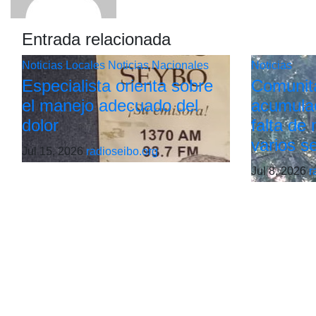
Entrada relacionada
Noticias Locales
Noticias Nacionales
Noticias
Especialista orienta sobre
Comunit
el manejo adecuado del
acumulac
dolor
falta de
varios s
Jul 15, 2026
radioseibo.org
Jul 8, 2026
r