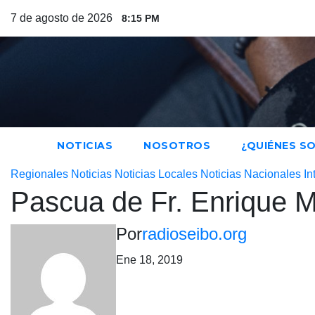
Saltar
7 de agosto de 2026
8:15 PM
al
contenido
NOTICIAS
NOSOTROS
¿QUIÉNES S
Regionales
Noticias
Noticias Locales
Noticias Nacionales
In
Pascua de Fr. Enrique M
Por
radioseibo.org
Ene 18, 2019