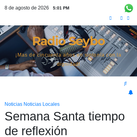
Saltar
8 de agosto de 2026
5:01 PM
al
contenido
Radio Seybo
¡Mas de cincuenta años en sintonía con la
dignidad!
Noticias
Noticias Locales
Semana Santa tiempo
de reflexión