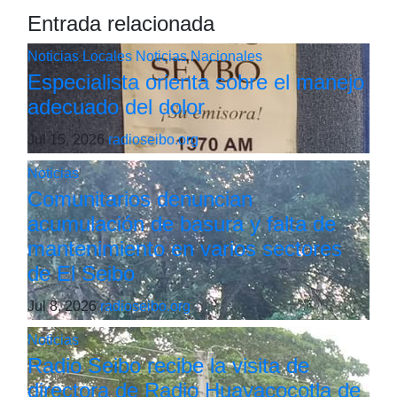
Entrada relacionada
Noticias Locales
Noticias Nacionales
Especialista orienta sobre el manejo
adecuado del dolor
Jul 15, 2026
radioseibo.org
Noticias
Comunitarios denuncian
acumulación de basura y falta de
mantenimiento en varios sectores
de El Seibo
Jul 8, 2026
radioseibo.org
Noticias
Radio Seibo recibe la visita de
directora de Radio Huayacocotla de