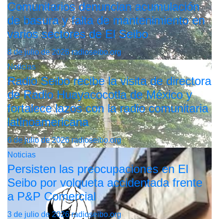
Comunitarios denuncian acumulación
de basura y falta de mantenimiento en
varios sectores de El Seibo
8 de julio de 2026
radioseibo.org
Noticias
Radio Seibo recibe la visita de directora
de Radio Huayacocotla de México y
fortalece lazos con la radio comunitaria
latinoamericana
6 de julio de 2026
radioseibo.org
Noticias
Persisten las preocupaciones en El
Seibo por volqueta accidentada frente
a P&P Comercial
3 de julio de 2026
radioseibo.org