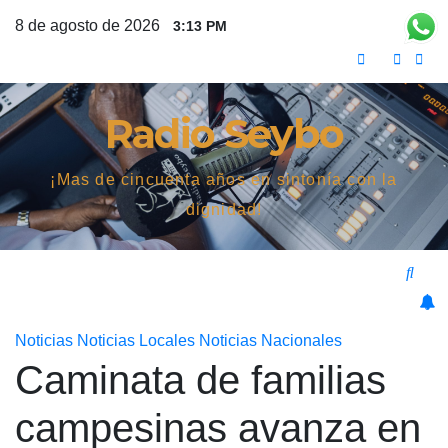
Saltar
8 de agosto de 2026
3:13 PM
al
contenido
Radio Seybo
¡Mas de cincuenta años en sintonía con la
dignidad!
Noticias
Noticias Locales
Noticias Nacionales
Caminata de familias
campesinas avanza en