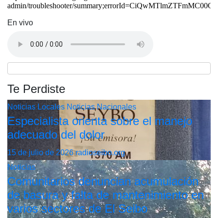
En vivo
Te Perdiste
Noticias Locales
Noticias Nacionales
Especialista orienta sobre el manejo
adecuado del dolor
15 de julio de 2026
radioseibo.org
Noticias
Comunitarios denuncian acumulación
de basura y falta de mantenimiento en
varios sectores de El Seibo