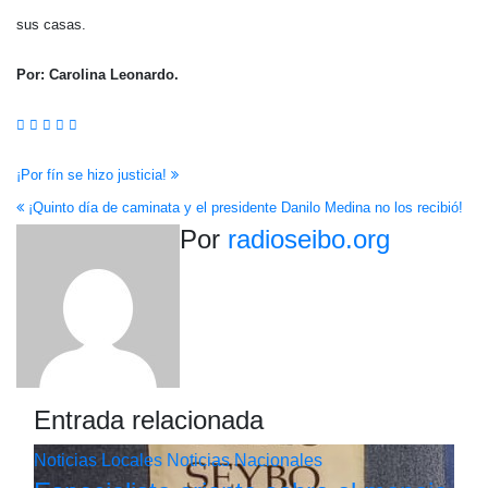
sus casas.
Por: Carolina Leonardo.
Navegación
¡Por fín se hizo justicia!
¡Quinto día de caminata y el presidente Danilo Medina no los recibió!
de
Por
radioseibo.org
entradas
Entrada relacionada
Noticias Locales
Noticias Nacionales