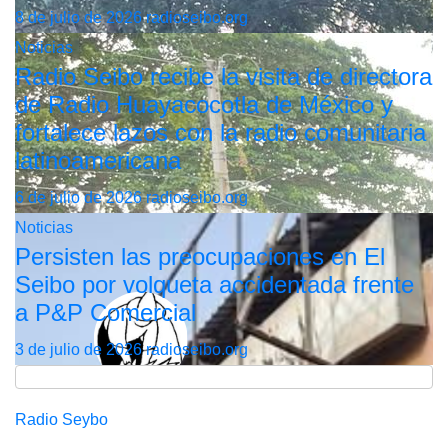
8 de julio de 2026
radioseibo.org
Noticias
Radio Seibo recibe la visita de directora
de Radio Huayacocotla de México y
fortalece lazos con la radio comunitaria
latinoamericana
6 de julio de 2026
radioseibo.org
Noticias
Persisten las preocupaciones en El
Seibo por volqueta accidentada frente
a P&P Comercial
3 de julio de 2026
radioseibo.org
Radio Seybo