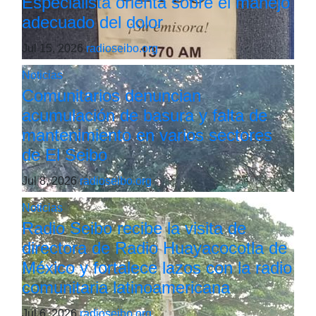
Especialista orienta sobre el manejo
adecuado del dolor
Jul 15, 2026
radioseibo.org
Noticias
Comunitarios denuncian
acumulación de basura y falta de
mantenimiento en varios sectores
de El Seibo
Jul 8, 2026
radioseibo.org
Noticias
Radio Seibo recibe la visita de
directora de Radio Huayacocotla de
México y fortalece lazos con la radio
comunitaria latinoamericana
Jul 6, 2026
radioseibo.org