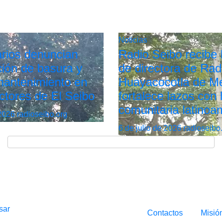
Noticias
rios denuncian
Radio Seibo recibe l
ión de basura y
de directora de Rad
 mantenimiento en
Huayacocotla de Mé
ctores de El Seibo
fortalece lazos con 
comunitaria latinoa
 2026
radioseibo.org
6 de julio de 2026
radioseibo
sar
Contactos
Misió