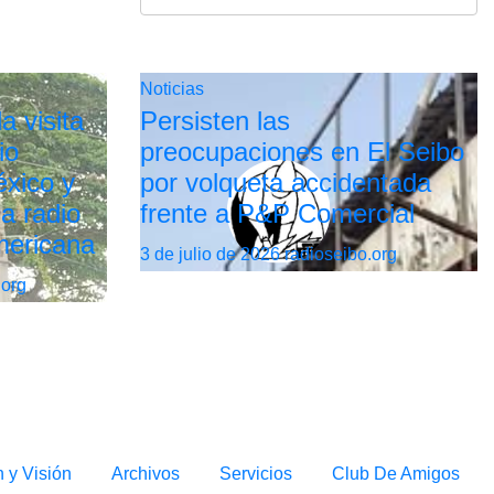
Noticias
a visita
Persisten las
io
preocupaciones en El Seibo
xico y
por volqueta accidentada
la radio
frente a P&P Comercial
mericana
3 de julio de 2026
radioseibo.org
.org
n y Visión
Archivos
Servicios
Club De Amigos