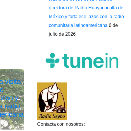
directora de Radio Huayacocotla de
México y fortalece lazos con la radio
comunitaria latinoamericana
6 de
julio de 2026
 visita
io
xico y
a radio
mericana
Contacta con nosotros: