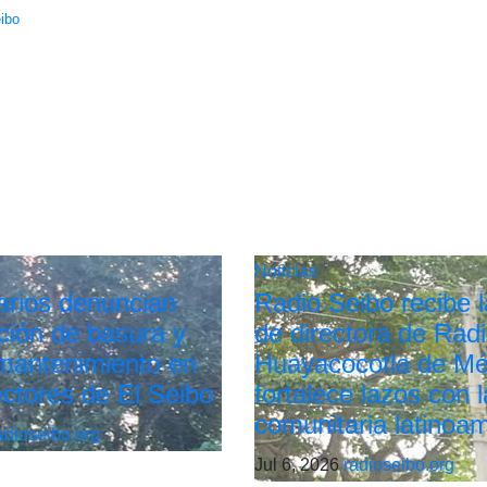
eibo
Noticias
arios denuncian
Radio Seibo recibe la
ión de basura y
de directora de Rad
 mantenimiento en
Huayacocotla de Mé
ectores de El Seibo
fortalece lazos con l
comunitaria latinoa
adioseibo.org
Jul 6, 2026
radioseibo.org