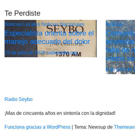
Te Perdiste
Noticias Locales
Noticias Nacionales
Noticias
Especialista orienta sobre el
Comunita
manejo adecuado del dolor
acumulac
falta de
15 de julio de 2026
radioseibo.org
varios se
8 de julio de
Radio Seybo
¡Mas de cincuenta años en sintonía con la dignidad!
Funciona gracias a WordPress
|
Tema: Newsup de
Themean