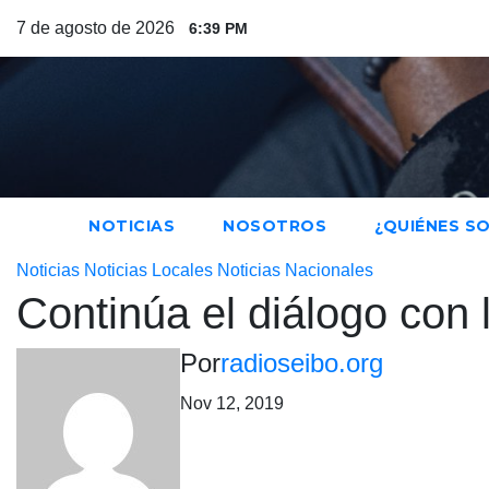
Saltar
7 de agosto de 2026
6:39 PM
al
contenido
NOTICIAS
NOSOTROS
¿QUIÉNES S
Noticias
Noticias Locales
Noticias Nacionales
Continúa el diálogo con 
Por
radioseibo.org
Nov 12, 2019