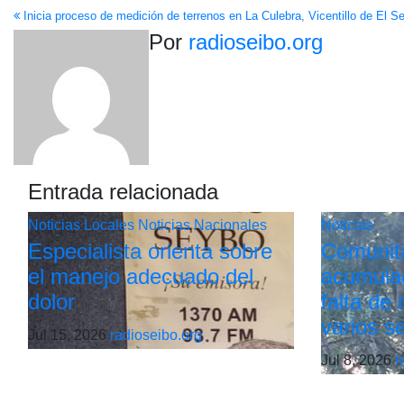
Inicia proceso de medición de terrenos en La Culebra, Vicentillo de El S
de
Por
radioseibo.org
entradas
Entrada relacionada
Noticias Locales
Noticias Nacionales
Noticias
Especialista orienta sobre
Comunit
el manejo adecuado del
acumulac
dolor
falta de
varios s
Jul 15, 2026
radioseibo.org
Jul 8, 2026
r