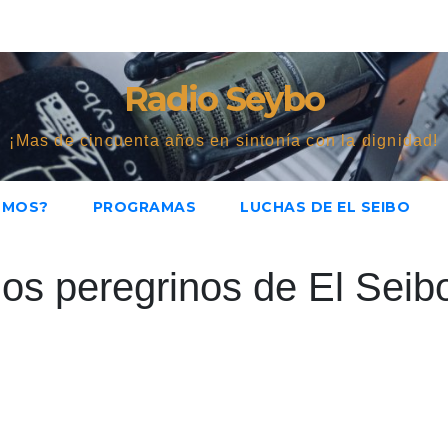
Radio Seybo
¡Mas de cincuenta años en sintonía con la dignidad!
OMOS?
PROGRAMAS
LUCHAS DE EL SEIBO
los peregrinos de El Seib