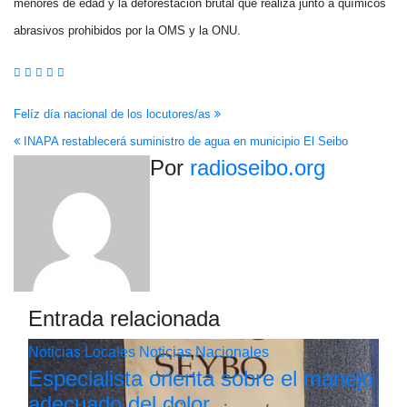
menores de edad y la deforestación brutal que realiza junto a químicos
abrasivos prohibidos por la OMS y la ONU.
Navegación
Felíz día nacional de los locutores/as
INAPA restablecerá suministro de agua en municipio El Seibo
de
Por
radioseibo.org
entradas
Entrada relacionada
Noticias Locales
Noticias Nacionales
Especialista orienta sobre el manejo
adecuado del dolor