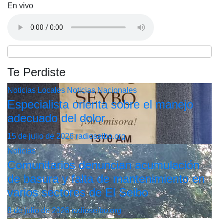
En vivo
Te Perdiste
Noticias Locales
Noticias Nacionales
Especialista orienta sobre el manejo
adecuado del dolor
15 de julio de 2026
radioseibo.org
Noticias
Comunitarios denuncian acumulación
de basura y falta de mantenimiento en
varios sectores de El Seibo
8 de julio de 2026
radioseibo.org