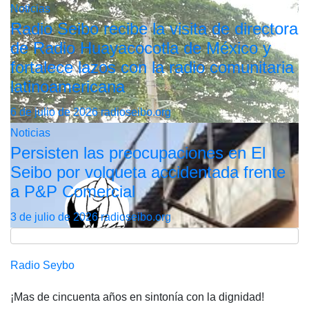
Noticias
Radio Seibo recibe la visita de directora
de Radio Huayacocotla de México y
fortalece lazos con la radio comunitaria
latinoamericana
6 de julio de 2026
radioseibo.org
Noticias
Persisten las preocupaciones en El
Seibo por volqueta accidentada frente
a P&P Comercial
3 de julio de 2026
radioseibo.org
Radio Seybo
¡Mas de cincuenta años en sintonía con la dignidad!