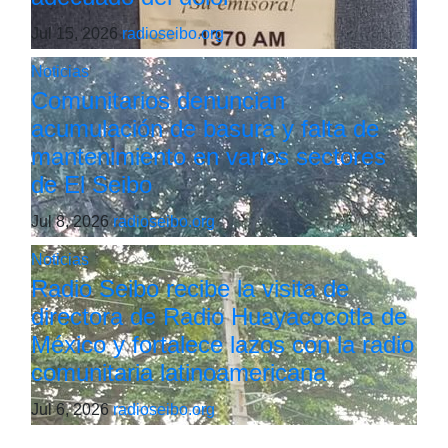
Jul 15, 2026
radioseibo.org
Noticias
Comunitarios denuncian
acumulación de basura y falta de
mantenimiento en varios sectores
de El Seibo
Jul 8, 2026
radioseibo.org
Noticias
Radio Seibo recibe la visita de
directora de Radio Huayacocotla de
México y fortalece lazos con la radio
comunitaria latinoamericana
Jul 6, 2026
radioseibo.org