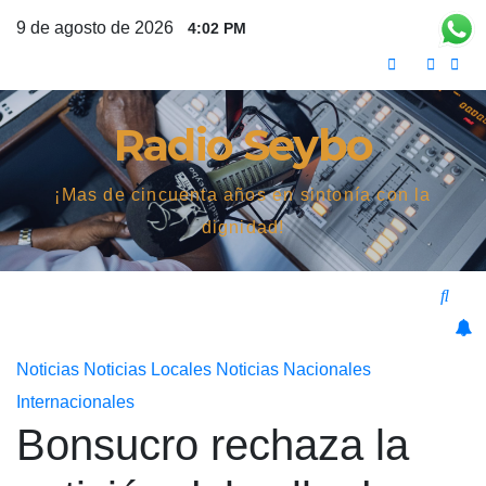
Saltar
9 de agosto de 2026
4:02 PM
al
contenido
Radio Seybo
¡Mas de cincuenta años en sintonía con la
dignidad!
Noticias
Noticias Locales
Noticias Nacionales
Internacionales
Bonsucro rechaza la