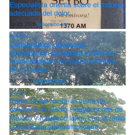
Especialista orienta sobre el manejo
adecuado del dolor
Jul 15, 2026
radioseibo.org
Noticias
Comunitarios denuncian
acumulación de basura y falta de
mantenimiento en varios sectores
de El Seibo
Jul 8, 2026
radioseibo.org
Noticias
Radio Seibo recibe la visita de
directora de Radio Huayacocotla de
México y fortalece lazos con la radio
comunitaria latinoamericana