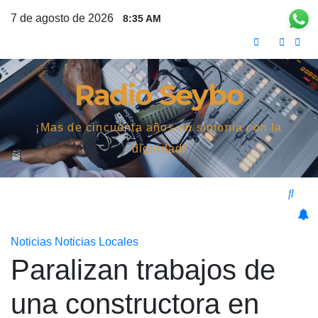
Saltar
7 de agosto de 2026
8:35 AM
al
contenido
Radio Seybo
¡Mas de cincuenta años en sintonía con la
dignidad!
Noticias
Noticias Locales
Paralizan trabajos de
una constructora en