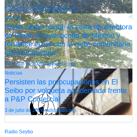
8 de julio de 2026
radioseibo.org
Noticias
Radio Seibo recibe la visita de directora
de Radio Huayacocotla de México y
fortalece lazos con la radio comunitaria
latinoamericana
6 de julio de 2026
radioseibo.org
Noticias
Persisten las preocupaciones en El
Seibo por volqueta accidentada frente
a P&P Comercial
3 de julio de 2026
radioseibo.org
Radio Seybo