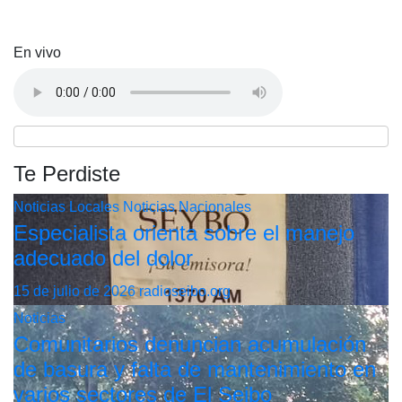
En vivo
Te Perdiste
Noticias Locales
Noticias Nacionales
Especialista orienta sobre el manejo
adecuado del dolor
15 de julio de 2026
radioseibo.org
Noticias
Comunitarios denuncian acumulación
de basura y falta de mantenimiento en
varios sectores de El Seibo