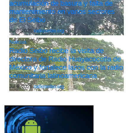
acumulación de basura y falta de
mantenimiento en varios sectores
de El Seibo
Jul 8, 2026
radioseibo.org
Noticias
Radio Seibo recibe la visita de
directora de Radio Huayacocotla de
México y fortalece lazos con la radio
comunitaria latinoamericana
Jul 6, 2026
radioseibo.org