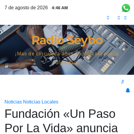
Saltar
7 de agosto de 2026
4:46 AM
al
contenido
Radio Seybo
¡Mas de cincuenta años en sintonía con la
dignidad!
Noticias
Noticias Locales
Fundación «Un Paso
Por La Vida» anuncia