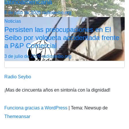
latinoamericana
6 de julio de 2026
radioseibo.org
Noticias
Persisten las preocupaciones en El
Seibo por volqueta accidentada frente
a P&P Comercial
3 de julio de 2026
radioseibo.org
Radio Seybo
¡Mas de cincuenta años en sintonía con la dignidad!
Funciona gracias a WordPress
|
Tema: Newsup de
Themeansar