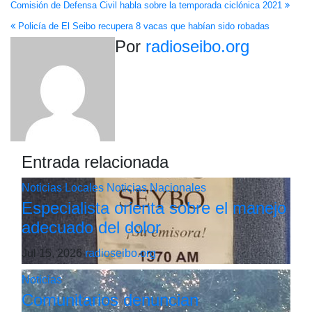
Navegación
Comisión de Defensa Civil habla sobre la temporada ciclónica 2021
Policía de El Seibo recupera 8 vacas que habían sido robadas
de
Por
radioseibo.org
entradas
Entrada relacionada
Noticias Locales
Noticias Nacionales
Especialista orienta sobre el manejo
adecuado del dolor
Jul 15, 2026
radioseibo.org
Noticias
Comunitarios denuncian