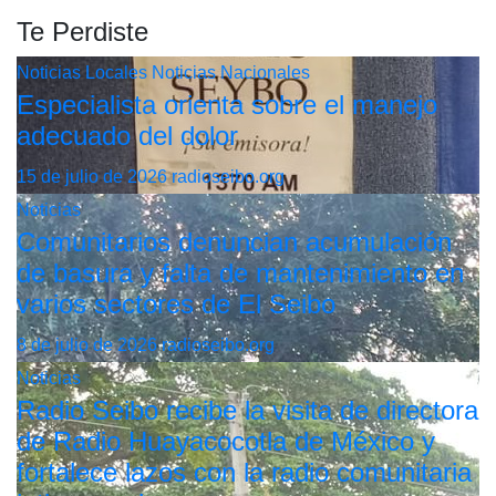
Te Perdiste
Noticias Locales
Noticias Nacionales
Especialista orienta sobre el manejo
adecuado del dolor
15 de julio de 2026
radioseibo.org
Noticias
Comunitarios denuncian acumulación
de basura y falta de mantenimiento en
varios sectores de El Seibo
8 de julio de 2026
radioseibo.org
Noticias
Radio Seibo recibe la visita de directora
de Radio Huayacocotla de México y
fortalece lazos con la radio comunitaria