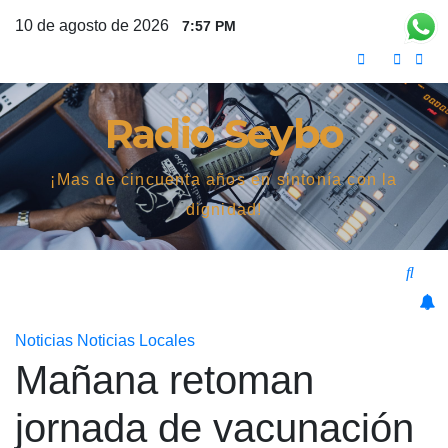
Saltar
10 de agosto de 2026
7:57 PM
al
contenido
Radio Seybo
¡Mas de cincuenta años en sintonía con la
dignidad!
Noticias
Noticias Locales
Mañana retoman
jornada de vacunación