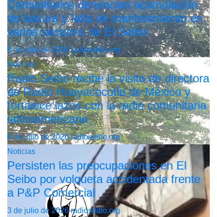
Comunitarios denuncian acumulación
de basura y falta de mantenimiento en
varios sectores de El Seibo
8 de julio de 2026
radioseibo.org
Noticias
Radio Seibo recibe la visita de directora
de Radio Huayacocotla de México y
fortalece lazos con la radio comunitaria
latinoamericana
6 de julio de 2026
radioseibo.org
Noticias
Persisten las preocupaciones en El
Seibo por volqueta accidentada frente
a P&P Comercial
3 de julio de 2026
radioseibo.org