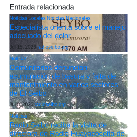
Entrada relacionada
Noticias Locales
Noticias Nacionales
Especialista orienta sobre el manejo
adecuado del dolor
Jul 15, 2026
radioseibo.org
Noticias
Comunitarios denuncian
acumulación de basura y falta de
mantenimiento en varios sectores
de El Seibo
Jul 8, 2026
radioseibo.org
Noticias
Radio Seibo recibe la visita de
directora de Radio Huayacocotla de