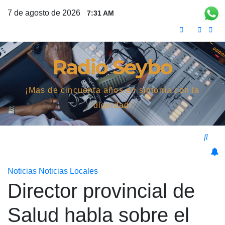
Saltar
7 de agosto de 2026
7:31 AM
al
contenido
Radio Seybo
¡Mas de cincuenta años en sintonía con la
dignidad!
Noticias
Noticias Locales
Director provincial de
Salud habla sobre el