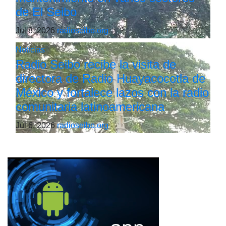
de El Seibo
Jul 8, 2026
radioseibo.org
Noticias
Radio Seibo recibe la visita de
directora de Radio Huayacocotla de
México y fortalece lazos con la radio
comunitaria latinoamericana
Jul 6, 2026
radioseibo.org