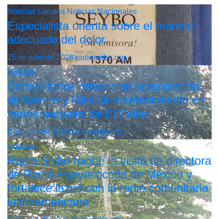
Noticias Locales
Noticias Nacionales
Especialista orienta sobre el manejo
adecuado del dolor
15 de julio de 2026
radioseibo.org
Noticias
Comunitarios denuncian acumulación
de basura y falta de mantenimiento en
varios sectores de El Seibo
8 de julio de 2026
radioseibo.org
Noticias
Radio Seibo recibe la visita de directora
de Radio Huayacocotla de México y
fortalece lazos con la radio comunitaria
latinoamericana