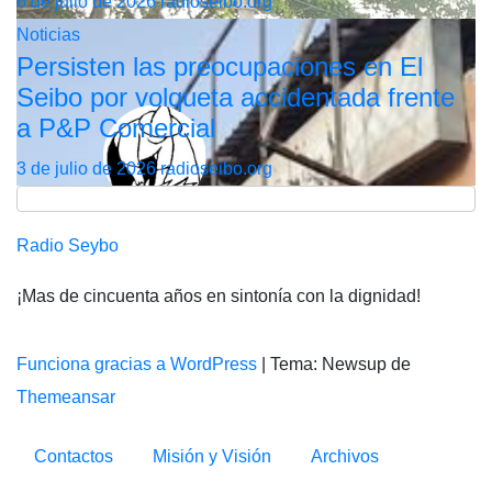
6 de julio de 2026
radioseibo.org
Noticias
Persisten las preocupaciones en El
Seibo por volqueta accidentada frente
a P&P Comercial
3 de julio de 2026
radioseibo.org
Radio Seybo
¡Mas de cincuenta años en sintonía con la dignidad!
Funciona gracias a WordPress
|
Tema: Newsup de
Themeansar
Contactos
Misión y Visión
Archivos