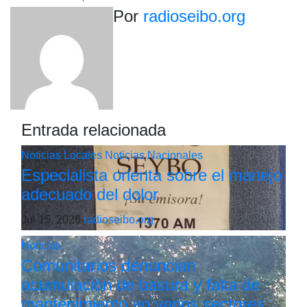
entradas
Por
radioseibo.org
Entrada relacionada
Noticias Locales
Noticias Nacionales
Especialista orienta sobre el manejo
adecuado del dolor
Jul 15, 2026
radioseibo.org
Noticias
Comunitarios denuncian
acumulación de basura y falta de
mantenimiento en varios sectores