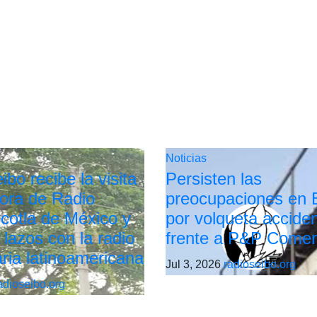
Noticias
bo recibe la visita
Persisten las
tora de Radio
preocupaciones en 
cotla de México y
por volqueta accide
 lazos con la radio
frente a P&P Comer
ria latinoamericana
Jul 3, 2026
radioseibo.org
adioseibo.org