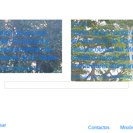
Noticias
rios denuncian
Radio Seibo recibe l
ión de basura y
de directora de Rad
 mantenimiento en
Huayacocotla de Mé
ctores de El Seibo
fortalece lazos con 
comunitaria latinoa
 2026
radioseibo.org
6 de julio de 2026
radioseibo
sar
Contactos
Misió