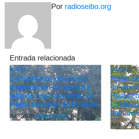
de
Por
radioseibo.org
entradas
Entrada relacionada
Noticias
Noticias
Comunitarios denuncian
Radio Sei
acumulación de basura y
de direc
falta de mantenimiento en
Huayaco
varios sectores de El Seibo
fortalece
comunita
Jul 8, 2026
radioseibo.org
Jul 6, 2026
r