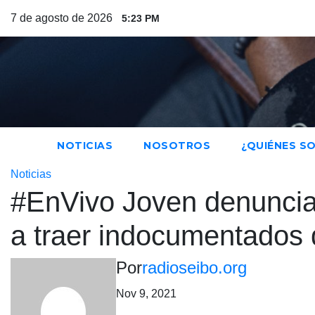
Saltar
7 de agosto de 2026
5:23 PM
al
contenido
NOTICIAS
NOSOTROS
¿QUIÉNES S
Noticias
#EnVivo Joven denuncia
a traer indocumentados 
Por
radioseibo.org
Nov 9, 2021