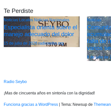
Te Perdiste
Noticias Locales
Noticias Nacionales
Noticias
Especialista orienta sobre el
Comunita
manejo adecuado del dolor
acumulac
falta de
15 de julio de 2026
radioseibo.org
varios se
8 de julio de
Radio Seybo
¡Mas de cincuenta años en sintonía con la dignidad!
Funciona gracias a WordPress
|
Tema: Newsup de
Themean