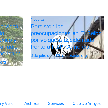
Noticias
a visita
Persisten las
io
preocupaciones en El Seibo
xico y
por volqueta accidentada
la radio
frente a P&P Comercial
mericana
3 de julio de 2026
radioseibo.org
.org
n y Visión
Archivos
Servicios
Club De Amigos