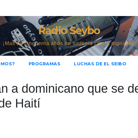
Radio Seybo
¡Mas de cincuenta años en sintonía con la dignidad!
OMOS?
PROGRAMAS
LUCHAS DE EL SEIBO
n a dominicano que se d
de Haití