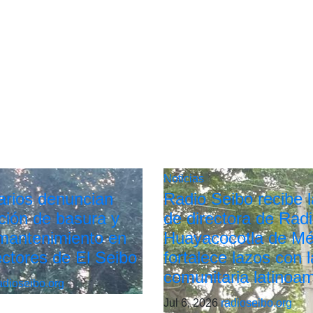
Noticias
arios denuncian
Radio Seibo recibe la
ión de basura y
de directora de Rad
 mantenimiento en
Huayacocotla de Mé
ectores de El Seibo
fortalece lazos con l
comunitaria latinoa
adioseibo.org
Jul 6, 2026
radioseibo.org