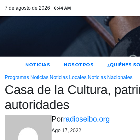
Saltar
7 de agosto de 2026
6:44 AM
al
contenido
NOTICIAS
NOSOTROS
¿QUIÉNES S
Programas
Noticias
Noticias Locales
Noticias Nacionales
Casa de la Cultura, patr
autoridades
Por
radioseibo.org
Ago 17, 2022