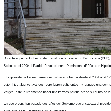
Durante el primer Gobierno del Partido de la Liberación Dominicana (PLD),
Seibo, en el 2000 el Partido Revolucionario Dominicano (PRD), con Hipólit
El expresidente Leonel Fernández volvió a gobernar desde el 2004 al 2012
quien hizo algunos avances, pero fueron suficientes; y, aunque una comisi
Vergés, este le recomendó hacer una kermes porque desde su punto de vis
En ese orden, han pasado dos años del Gobierno que encabeza el presiden
a los ojos de la Presidencia de la República.