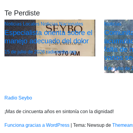
Te Perdiste
Noticias Locales
Noticias Nacionales
Noticias
Especialista orienta sobre el
Comunita
manejo adecuado del dolor
acumulac
falta de
15 de julio de 2026
radioseibo.org
varios se
8 de julio de
Radio Seybo
¡Mas de cincuenta años en sintonía con la dignidad!
Funciona gracias a WordPress
|
Tema: Newsup de
Themean