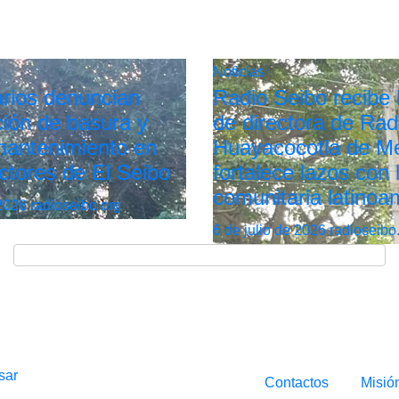
Noticias
rios denuncian
Radio Seibo recibe l
ión de basura y
de directora de Rad
 mantenimiento en
Huayacocotla de Mé
ctores de El Seibo
fortalece lazos con 
comunitaria latinoa
 2026
radioseibo.org
6 de julio de 2026
radioseibo
sar
Contactos
Misió