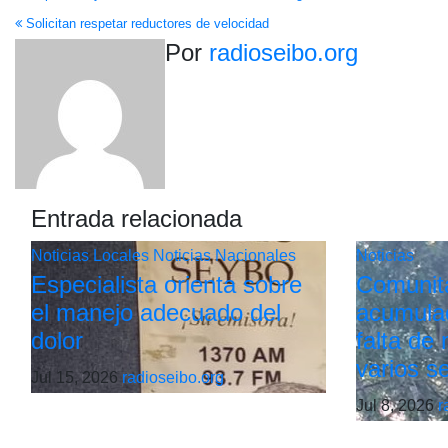
Solicitan respetar reductores de velocidad
de
Por
radioseibo.org
entradas
Entrada relacionada
Noticias Locales
Noticias Nacionales
Noticias
Especialista orienta sobre
Comunit
el manejo adecuado del
acumulac
dolor
falta de
varios s
Jul 15, 2026
radioseibo.org
Jul 8, 2026
r