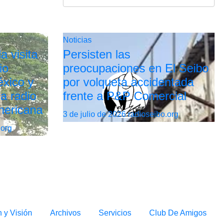
Noticias
a visita
Persisten las
io
preocupaciones en El Seibo
xico y
por volqueta accidentada
la radio
frente a P&P Comercial
mericana
3 de julio de 2026
radioseibo.org
.org
n y Visión
Archivos
Servicios
Club De Amigos