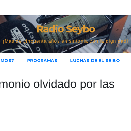
Radio Seybo
¡Mas de cincuenta años en sintonía con la dignidad!
OMOS?
PROGRAMAS
LUCHAS DE EL SEIBO
imonio olvidado por las