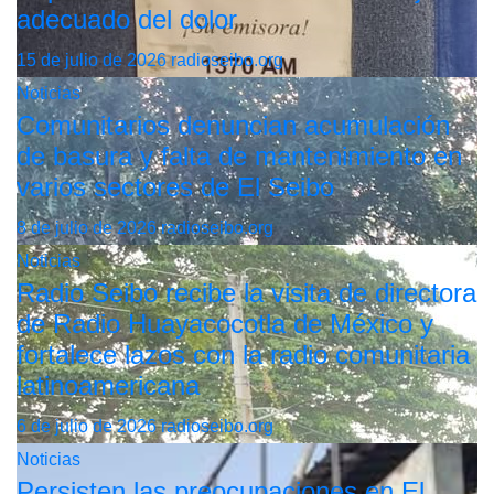
adecuado del dolor
15 de julio de 2026
radioseibo.org
Noticias
Comunitarios denuncian acumulación
de basura y falta de mantenimiento en
varios sectores de El Seibo
8 de julio de 2026
radioseibo.org
Noticias
Radio Seibo recibe la visita de directora
de Radio Huayacocotla de México y
fortalece lazos con la radio comunitaria
latinoamericana
6 de julio de 2026
radioseibo.org
Noticias
Persisten las preocupaciones en El