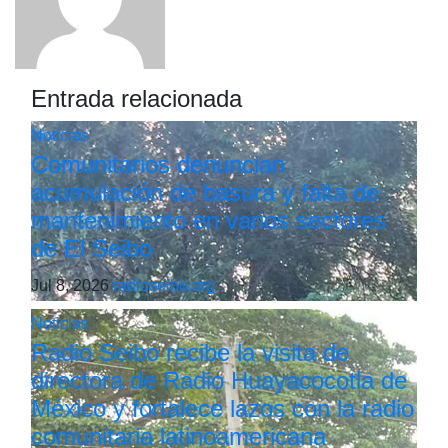
Entrada relacionada
Noticias
Comunitarios denuncian
acumulación de basura y falta de
mantenimiento en varios sectores
de El Seibo
Jul 8, 2026
radioseibo.org
Noticias
Radio Seibo recibe la visita de
directora de Radio Huayacocotla de
México y fortalece lazos con la radio
comunitaria latinoamericana