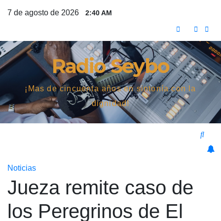
Saltar
7 de agosto de 2026
2:40 AM
al
contenido
Radio Seybo
¡Mas de cincuenta años en sintonía con la
dignidad!
Noticias
Jueza remite caso de
los Peregrinos de El