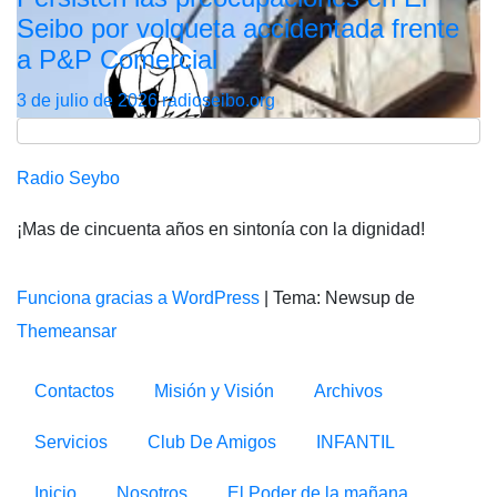
Seibo por volqueta accidentada frente
a P&P Comercial
3 de julio de 2026
radioseibo.org
Radio Seybo
¡Mas de cincuenta años en sintonía con la dignidad!
Funciona gracias a WordPress
|
Tema: Newsup de
Themeansar
Contactos
Misión y Visión
Archivos
Servicios
Club De Amigos
INFANTIL
Inicio
Nosotros
El Poder de la mañana