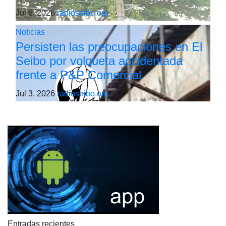
Jul 6, 2026
radioseibo.org
Noticias
Persisten las preocupaciones en El
Seibo por volqueta accidentada
frente a P&P Comercial
Jul 3, 2026
radioseibo.org
Entradas recientes