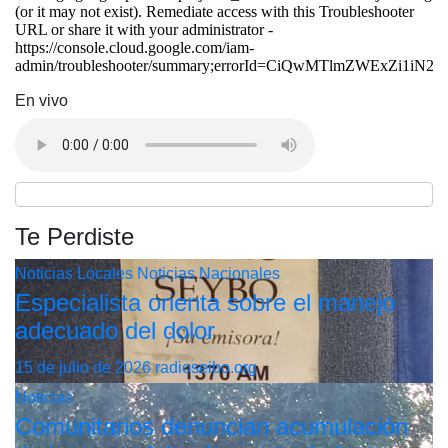
En vivo
Te Perdiste
Noticias Locales
Noticias Nacionales
Especialista orienta sobre el manejo
adecuado del dolor
15 de julio de 2026
radioseibo.org
Noticias
Comunitarios denuncian acumulación