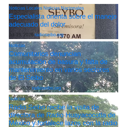
Noticias Locales
Noticias Nacionales
Especialista orienta sobre el manejo
adecuado del dolor
Jul 15, 2026
radioseibo.org
Noticias
Comunitarios denuncian
acumulación de basura y falta de
mantenimiento en varios sectores
de El Seibo
Jul 8, 2026
radioseibo.org
Noticias
Radio Seibo recibe la visita de
directora de Radio Huayacocotla de
México y fortalece lazos con la radio