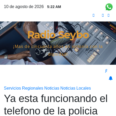
Saltar
10 de agosto de 2026
5:22 AM
al
contenido
Radio Seybo
¡Mas de cincuenta años en sintonía con la
dignidad!
Servicios
Regionales
Noticias
Noticias Locales
Ya esta funcionando el
telefono de la policia