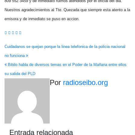
809 552 3459 y de inmediato fuimos atendidos por el oficial del dia.
Nuestros agradecimientos al Tte. Quezada que siempre esta atento a la
emisora y de inmediato se puso en accion.
Navegación
Cuidadanos se quejan porque la linea telefonica de la policia nacional
no funciona
de
Bibilo habla de diversos temas en el Poder de la Mañana entre ellos
entradas
su salida del PLD
Por
radioseibo.org
Entrada relacionada