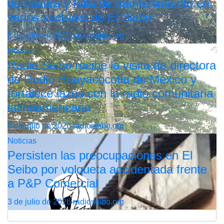
de basura y falta de mantenimiento en
varios sectores de El Seibo
8 de julio de 2026
radioseibo.org
Noticias
Radio Seibo recibe la visita de directora
de Radio Huayacocotla de México y
fortalece lazos con la radio comunitaria
latinoamericana
6 de julio de 2026
radioseibo.org
Noticias
Persisten las preocupaciones en El
Seibo por volqueta accidentada frente
a P&P Comercial
3 de julio de 2026
radioseibo.org