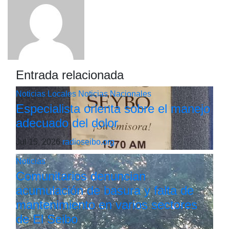
Entrada relacionada
Noticias Locales
Noticias Nacionales
Especialista orienta sobre el manejo
adecuado del dolor
Jul 15, 2026
radioseibo.org
Noticias
Comunitarios denuncian
acumulación de basura y falta de
mantenimiento en varios sectores
de El Seibo