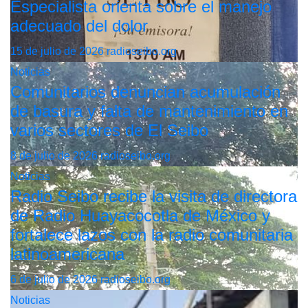
Especialista orienta sobre el manejo
adecuado del dolor
15 de julio de 2026
radioseibo.org
Noticias
Comunitarios denuncian acumulación
de basura y falta de mantenimiento en
varios sectores de El Seibo
8 de julio de 2026
radioseibo.org
Noticias
Radio Seibo recibe la visita de directora
de Radio Huayacocotla de México y
fortalece lazos con la radio comunitaria
latinoamericana
6 de julio de 2026
radioseibo.org
Noticias