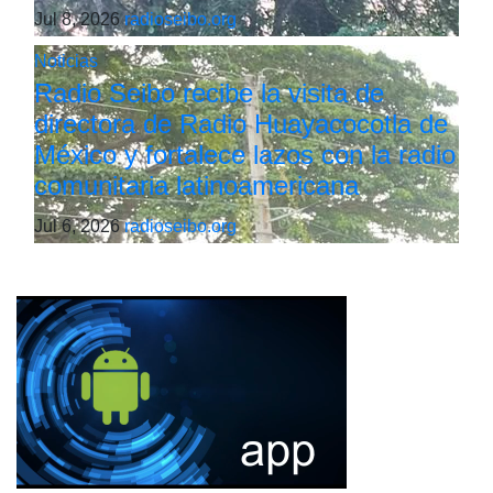
Jul 8, 2026
radioseibo.org
Noticias
Radio Seibo recibe la visita de
directora de Radio Huayacocotla de
México y fortalece lazos con la radio
comunitaria latinoamericana
Jul 6, 2026
radioseibo.org