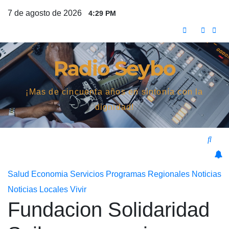
Saltar
7 de agosto de 2026
4:29 PM
al
contenido
Radio Seybo
¡Mas de cincuenta años en sintonía con la
dignidad!
Salud
Economia
Servicios
Programas
Regionales
Noticias
Noticias Locales
Vivir
Fundacion Solidaridad