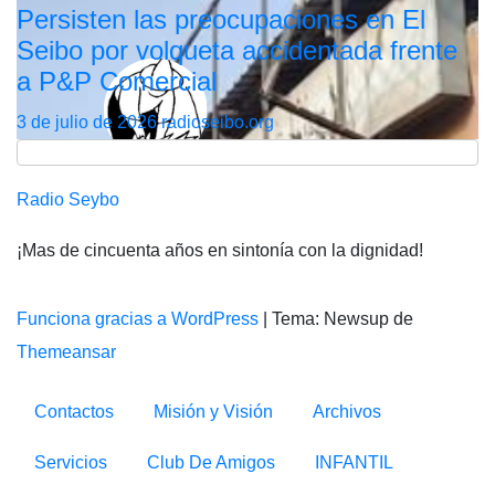
Persisten las preocupaciones en El
Seibo por volqueta accidentada frente
a P&P Comercial
3 de julio de 2026
radioseibo.org
Radio Seybo
¡Mas de cincuenta años en sintonía con la dignidad!
Funciona gracias a WordPress
|
Tema: Newsup de
Themeansar
Contactos
Misión y Visión
Archivos
Servicios
Club De Amigos
INFANTIL