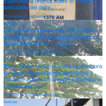
Especialista orienta sobre el manejo
adecuado del dolor
15 de julio de 2026
radioseibo.org
Noticias
Comunitarios denuncian acumulación
de basura y falta de mantenimiento en
varios sectores de El Seibo
8 de julio de 2026
radioseibo.org
Noticias
Radio Seibo recibe la visita de directora
de Radio Huayacocotla de México y
fortalece lazos con la radio comunitaria
latinoamericana
6 de julio de 2026
radioseibo.org
Noticias