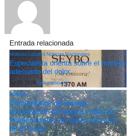
Entrada relacionada
Noticias Locales
Noticias Nacionales
Especialista orienta sobre el manejo
adecuado del dolor
Jul 15, 2026
radioseibo.org
Noticias
Comunitarios denuncian
acumulación de basura y falta de
mantenimiento en varios sectores
de El Seibo