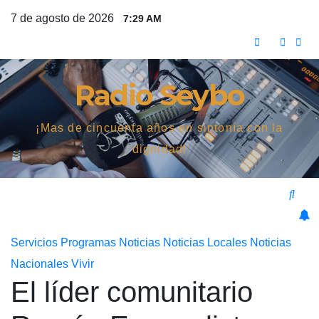
Saltar
7 de agosto de 2026
7:29 AM
al
contenido
Radio Seybo
¡Mas de cincuenta años en sintonía con la
dignidad!
Servicios
Programas
Noticias
Noticias Locales
Noticias
Nacionales
Vivir
El líder comunitario