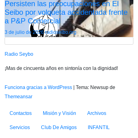
Persisten las preocupaciones en El
Seibo por volqueta accidentada frente
a P&P Comercial
3 de julio de 2026
radioseibo.org
Radio Seybo
¡Mas de cincuenta años en sintonía con la dignidad!
Funciona gracias a WordPress
|
Tema: Newsup de
Themeansar
Contactos
Misión y Visión
Archivos
Servicios
Club De Amigos
INFANTIL