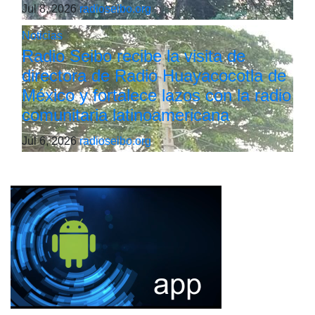
Jul 8, 2026
radioseibo.org
Noticias
Radio Seibo recibe la visita de
directora de Radio Huayacocotla de
México y fortalece lazos con la radio
comunitaria latinoamericana
Jul 6, 2026
radioseibo.org