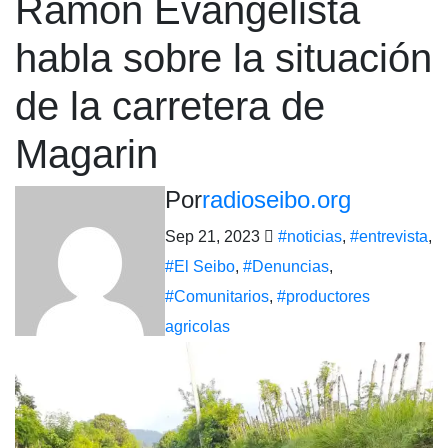
Ramón Evangelista
habla sobre la situación
de la carretera de
Magarin
Por
radioseibo.org
Sep 21, 2023
#noticias
,
#entrevista
,
#El Seibo
,
#Denuncias
,
#Comunitarios
,
#productores
agricolas