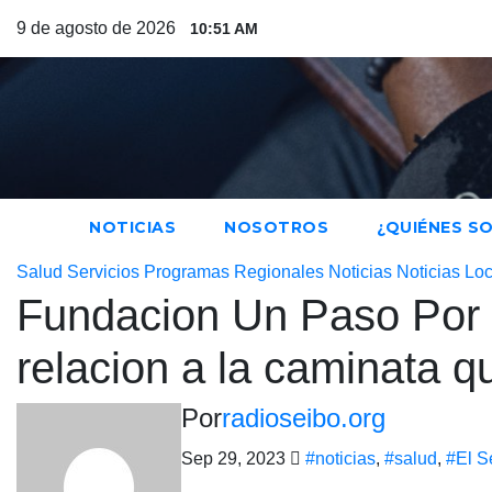
Saltar
9 de agosto de 2026
10:51 AM
al
contenido
NOTICIAS
NOSOTROS
¿QUIÉNES S
Salud
Servicios
Programas
Regionales
Noticias
Noticias Lo
Fundacion Un Paso Por L
relacion a la caminata q
Por
radioseibo.org
Sep 29, 2023
#noticias
,
#salud
,
#El S