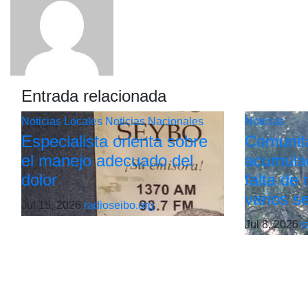
Entrada relacionada
Noticias Locales
Noticias Nacionales
Noticias
Especialista orienta sobre
Comunit
el manejo adecuado del
acumulac
dolor
falta de
varios s
Jul 15, 2026
radioseibo.org
Jul 8, 2026
r