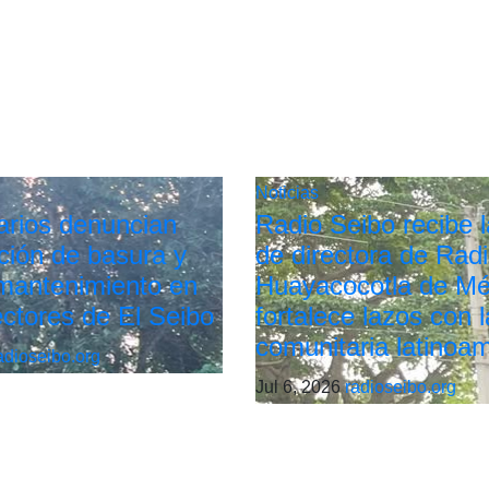
Noticias
arios denuncian
Radio Seibo recibe la
ión de basura y
de directora de Rad
 mantenimiento en
Huayacocotla de Mé
ectores de El Seibo
fortalece lazos con l
comunitaria latinoa
adioseibo.org
Jul 6, 2026
radioseibo.org