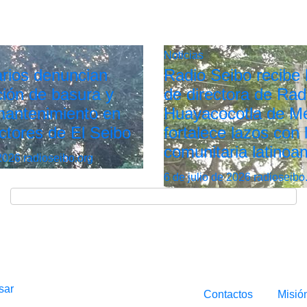
Noticias
rios denuncian
Radio Seibo recibe l
ión de basura y
de directora de Rad
 mantenimiento en
Huayacocotla de Mé
ctores de El Seibo
fortalece lazos con 
comunitaria latinoa
 2026
radioseibo.org
6 de julio de 2026
radioseibo
sar
Contactos
Misió