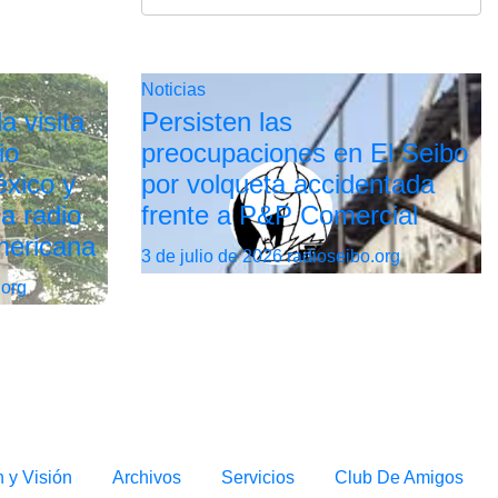
Noticias
a visita
Persisten las
io
preocupaciones en El Seibo
xico y
por volqueta accidentada
la radio
frente a P&P Comercial
mericana
3 de julio de 2026
radioseibo.org
.org
n y Visión
Archivos
Servicios
Club De Amigos