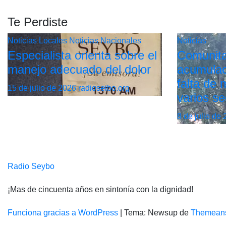
Te Perdiste
Noticias Locales
Noticias Nacionales
Noticias
Especialista orienta sobre el
Comunita
manejo adecuado del dolor
acumulac
falta de
15 de julio de 2026
radioseibo.org
varios se
8 de julio de
Radio Seybo
¡Mas de cincuenta años en sintonía con la dignidad!
Funciona gracias a WordPress
|
Tema: Newsup de
Themean