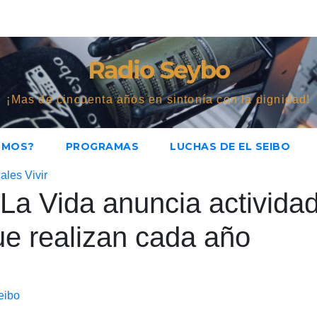
Radio Seybo
¡Mas de cincuenta años en sintonía con la dignidad!
OMOS?
PROGRAMAS
LUCHAS DE EL SEIBO
cales
Vivir
a Vida anuncia activida
ue realizan cada año
eibo