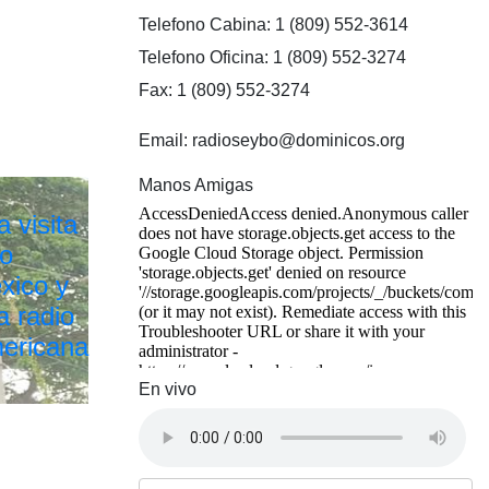
Telefono Cabina: 1 (809) 552-3614
Telefono Oficina: 1 (809) 552-3274
Fax: 1 (809) 552-3274
Email: radioseybo@dominicos.org
Manos Amigas
 visita
io
xico y
a radio
mericana
En vivo