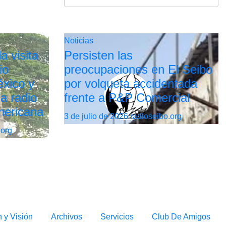
Noticias
a visita
Persisten las
io
preocupaciones en El Seibo
xico y
por volqueta accidentada
la radio
frente a P&P Comercial
mericana
3 de julio de 2026
radioseibo.org
.org
n y Visión
Archivos
Servicios
Club De Amigos