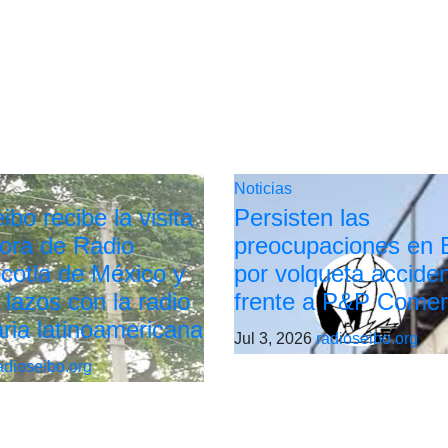
Noticias
bo recibe la visita
Persisten las
tora de Radio
preocupaciones en 
cotla de México y
por volqueta accide
 lazos con la radio
frente a P&P Comer
ria latinoamericana
Jul 3, 2026
radioseibo.org
adioseibo.org