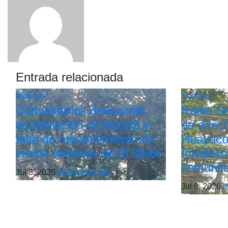
entradas
Entrada relacionada
Noticias
Noticias
Comunitarios denuncian
Radio Sei
acumulación de basura y
de direc
falta de mantenimiento en
Huayaco
varios sectores de El Seibo
fortalece
comunita
Jul 8, 2026
radioseibo.org
Jul 6, 2026
r