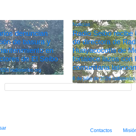
Noticias
rios denuncian
Radio Seibo recibe l
ión de basura y
de directora de Rad
 mantenimiento en
Huayacocotla de Mé
ctores de El Seibo
fortalece lazos con 
comunitaria latinoa
 2026
radioseibo.org
6 de julio de 2026
radioseibo
sar
Contactos
Misió