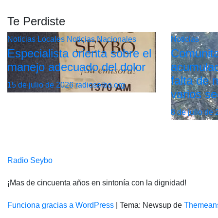
Te Perdiste
Noticias Locales
Noticias Nacionales
Noticias
Especialista orienta sobre el
Comunita
manejo adecuado del dolor
acumulac
falta de
15 de julio de 2026
radioseibo.org
varios se
8 de julio de
Radio Seybo
¡Mas de cincuenta años en sintonía con la dignidad!
Funciona gracias a WordPress
|
Tema: Newsup de
Themean