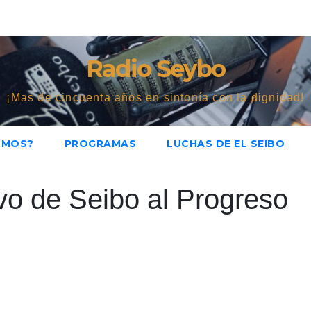
Radio Seybo
¡Mas de cincuenta años en sintonía con la dignidad!
OMOS?
PROGRAMAS
LUCHAS DE EL SEIBO
ivo de Seibo al Progreso