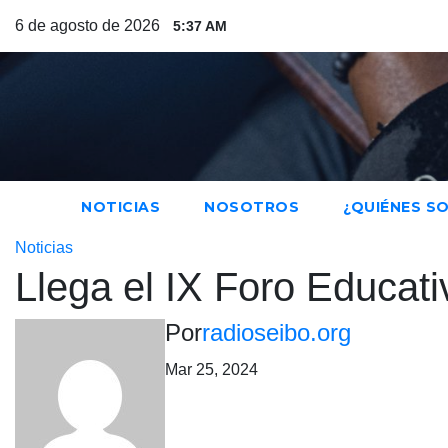
Saltar
6 de agosto de 2026
5:37 AM
al
contenido
NOTICIAS
NOSOTROS
¿QUIÉNES S
Noticias
Llega el IX Foro Educat
Por
radioseibo.org
Mar 25, 2024