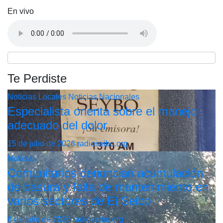
En vivo
Te Perdiste
Noticias Locales
Noticias Nacionales
Especialista orienta sobre el manejo
adecuado del dolor
15 de julio de 2026
radioseibo.org
Noticias
Comunitarios denuncian acumulación
de basura y falta de mantenimiento en
varios sectores de El Seibo
8 de julio de 2026
radioseibo.org