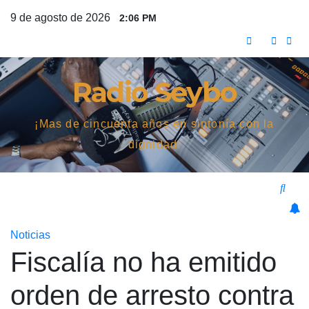
Saltar
9 de agosto de 2026
2:06 PM
al
contenido
Radio Seybo
¡Mas de cincuenta años en sintonía con la
dignidad!
Noticias
Fiscalía no ha emitido
orden de arresto contra