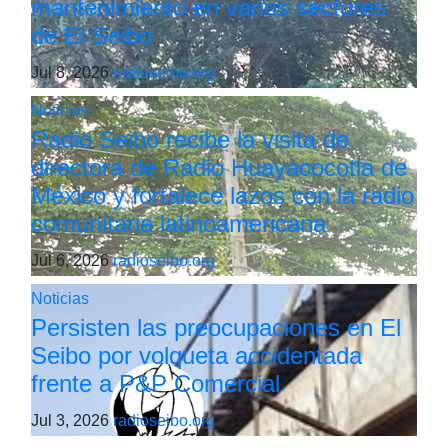
mantenimiento en varios sectores
de El Seibo
Jul 8, 2026
radioseibo.org
Noticias
Radio Seibo recibe la visita de
directora de Radio Huayacocotla de
México y fortalece lazos con la radio
comunitaria latinoamericana
Jul 6, 2026
radioseibo.org
Noticias
Persisten las preocupaciones en El
Seibo por volqueta accidentada
frente a P&P Comercial
Jul 3, 2026
radioseibo.org