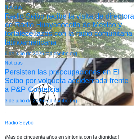
Noticias
Radio Seibo recibe la visita de directora
de Radio Huayacocotla de México y
fortalece lazos con la radio comunitaria
latinoamericana
6 de julio de 2026
radioseibo.org
Noticias
Persisten las preocupaciones en El
Seibo por volqueta accidentada frente
a P&P Comercial
3 de julio de 2026
radioseibo.org
Radio Seybo
¡Mas de cincuenta años en sintonía con la dignidad!