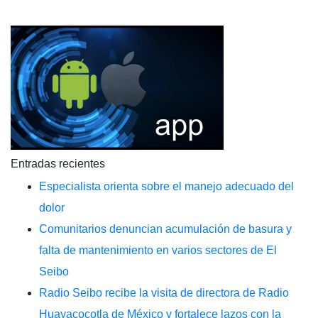
Entradas recientes
Especialista orienta sobre el manejo adecuado del
dolor
Comunitarios denuncian acumulación de basura y
falta de mantenimiento en varios sectores de El
Seibo
Radio Seibo recibe la visita de directora de Radio
Huayacocotla de México y fortalece lazos con la