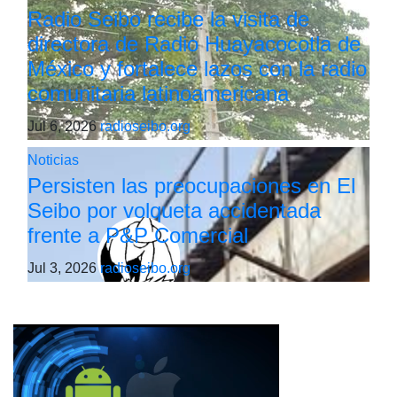
Radio Seibo recibe la visita de
directora de Radio Huayacocotla de
México y fortalece lazos con la radio
comunitaria latinoamericana
Jul 6, 2026
radioseibo.org
Noticias
Persisten las preocupaciones en El
Seibo por volqueta accidentada
frente a P&P Comercial
Jul 3, 2026
radioseibo.org