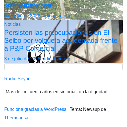
latinoamericana
6 de julio de 2026
radioseibo.org
Noticias
Persisten las preocupaciones en El
Seibo por volqueta accidentada frente
a P&P Comercial
3 de julio de 2026
radioseibo.org
Radio Seybo
¡Mas de cincuenta años en sintonía con la dignidad!
Funciona gracias a WordPress
|
Tema: Newsup de
Themeansar