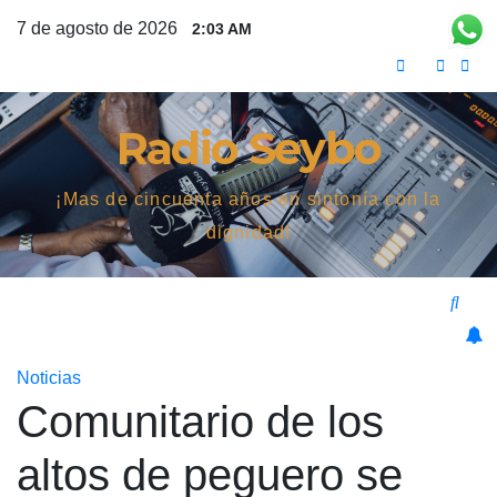
Saltar
7 de agosto de 2026
2:03 AM
al
contenido
Radio Seybo
¡Mas de cincuenta años en sintonía con la
dignidad!
Noticias
Comunitario de los
altos de peguero se