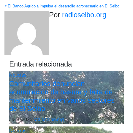
de
El Banco Agrícola impulsa el desarrollo agropecuario en El Seibo.
entradas
Por
radioseibo.org
Entrada relacionada
Noticias
Comunitarios denuncian
acumulación de basura y falta de
mantenimiento en varios sectores
de El Seibo
Jul 8, 2026
radioseibo.org
Noticias