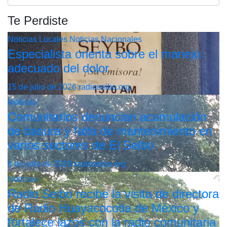
Te Perdiste
Noticias Locales
Noticias Nacionales
Especialista orienta sobre el manejo
adecuado del dolor
15 de julio de 2026
radioseibo.org
Noticias
Comunitarios denuncian acumulación
de basura y falta de mantenimiento en
varios sectores de El Seibo
8 de julio de 2026
radioseibo.org
Noticias
Radio Seibo recibe la visita de directora
de Radio Huayacocotla de México y
fortalece lazos con la radio comunitaria