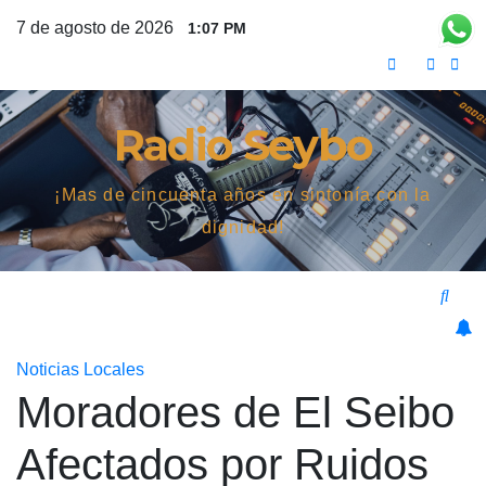
Saltar
7 de agosto de 2026
1:07 PM
al
contenido
Radio Seybo
¡Mas de cincuenta años en sintonía con la
dignidad!
Noticias Locales
Moradores de El Seibo
Afectados por Ruidos