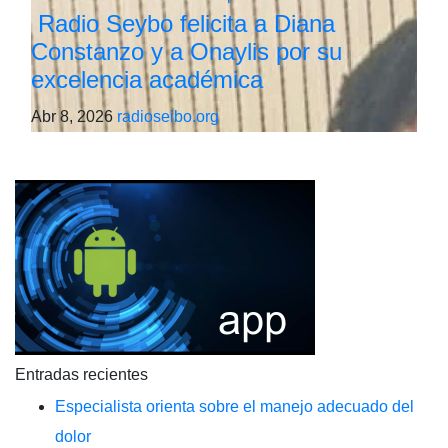
Radio Seybo felicita a Diana
Constanzo y a Onaylis por su
excelencia académica
Abr 8, 2026
radioseibo.org
Entradas recientes
Especialista orienta sobre el manejo adecuado del
dolor