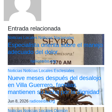
Entrada relacionada
Noticias Locales
Noticias Nacionales
Especialista orienta sobre el manejo
adecuado del dolor
Jul 15, 2026
radioseibo.org
Noticias
Noticias Locales
Esclesiales
Nueve meses después del desalojo
en Villa Guerrero, familias
mantienen su lucha por la dignidad
Jun 8, 2026
radioseibo.org
Noticias
Noticias Locales
Opinión