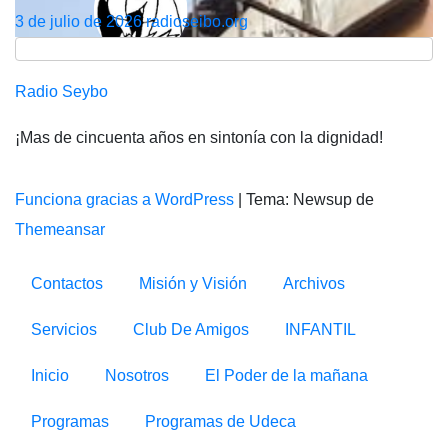
3 de julio de 2026
radioseibo.org
Radio Seybo
¡Mas de cincuenta años en sintonía con la dignidad!
Funciona gracias a WordPress
|
Tema: Newsup de
Themeansar
Contactos
Misión y Visión
Archivos
Servicios
Club De Amigos
INFANTIL
Inicio
Nosotros
El Poder de la mañana
Programas
Programas de Udeca