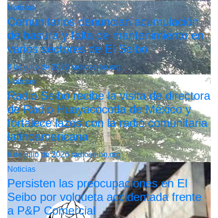
Noticias
Comunitarios denuncian acumulación
de basura y falta de mantenimiento en
varios sectores de El Seibo
8 de julio de 2026
radioseibo.org
Noticias
Radio Seibo recibe la visita de directora
de Radio Huayacocotla de México y
fortalece lazos con la radio comunitaria
latinoamericana
6 de julio de 2026
radioseibo.org
Noticias
Persisten las preocupaciones en El
Seibo por volqueta accidentada frente
a P&P Comercial