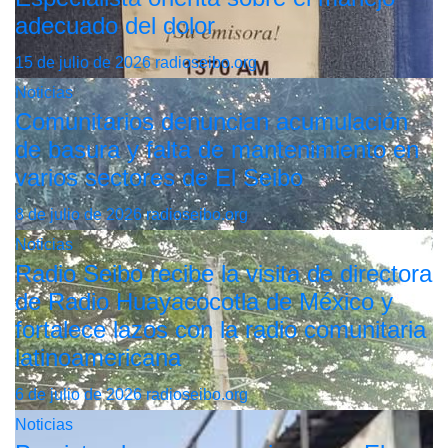
adecuado del dolor
15 de julio de 2026
radioseibo.org
Noticias
Comunitarios denuncian acumulación
de basura y falta de mantenimiento en
varios sectores de El Seibo
8 de julio de 2026
radioseibo.org
Noticias
Radio Seibo recibe la visita de directora
de Radio Huayacocotla de México y
fortalece lazos con la radio comunitaria
latinoamericana
6 de julio de 2026
radioseibo.org
Noticias