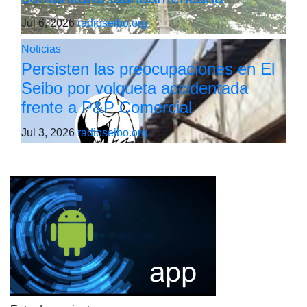
Jul 6, 2026
radioseibo.org
Noticias
Persisten las preocupaciones en El
Seibo por volqueta accidentada
frente a P&P Comercial
Jul 3, 2026
radioseibo.org