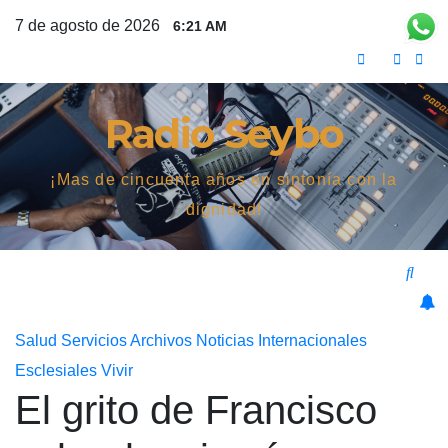
Saltar
7 de agosto de 2026
6:21 AM
al
contenido
Radio Seybo
¡Mas de cincuenta años en sintonía con la
dignidad!
Salud
Servicios
Archivos
Noticias
Internacionales
Esclesiales
Vivir
El grito de Francisco