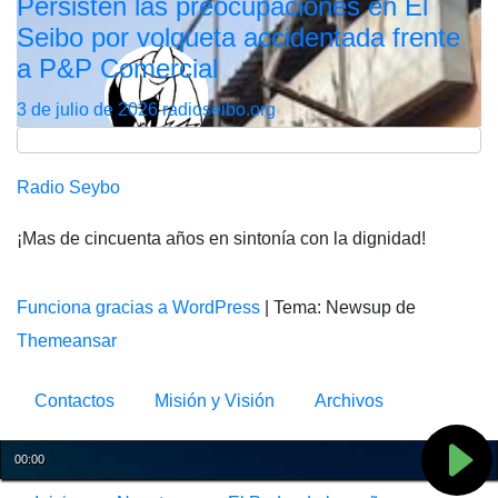
Persisten las preocupaciones en El
Seibo por volqueta accidentada frente
a P&P Comercial
3 de julio de 2026
radioseibo.org
Radio Seybo
¡Mas de cincuenta años en sintonía con la dignidad!
Funciona gracias a WordPress
|
Tema: Newsup de
Themeansar
Contactos
Misión y Visión
Archivos
Servicios
Club De Amigos
INFANTIL