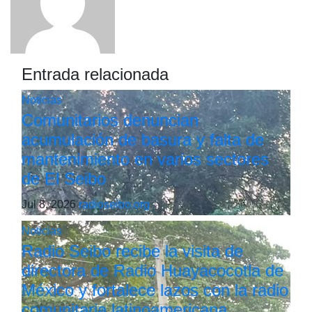
Entrada relacionada
Noticias
Comunitarios denuncian
acumulación de basura y falta de
mantenimiento en varios sectores
de El Seibo
Jul 8, 2026
radioseibo.org
Noticias
Radio Seibo recibe la visita de
directora de Radio Huayacocotla de
México y fortalece lazos con la radio
comunitaria latinoamericana