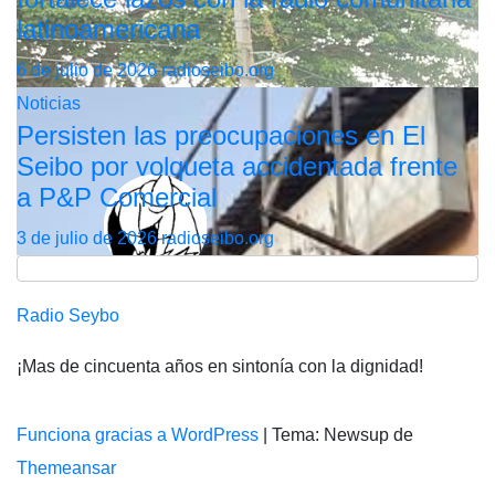
latinoamericana
6 de julio de 2026
radioseibo.org
Noticias
Persisten las preocupaciones en El
Seibo por volqueta accidentada frente
a P&P Comercial
3 de julio de 2026
radioseibo.org
Radio Seybo
¡Mas de cincuenta años en sintonía con la dignidad!
Funciona gracias a WordPress
|
Tema: Newsup de
Themeansar