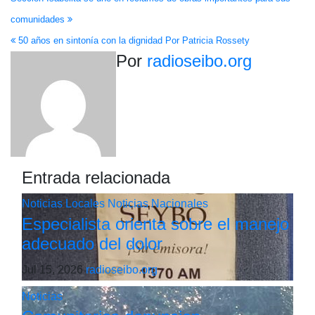
Navegación
comunidades
de
50 años en sintonía con la dignidad Por Patricia Rossety
entradas
Por
radioseibo.org
Entrada relacionada
Noticias Locales
Noticias Nacionales
Especialista orienta sobre el manejo
adecuado del dolor
Jul 15, 2026
radioseibo.org
Noticias