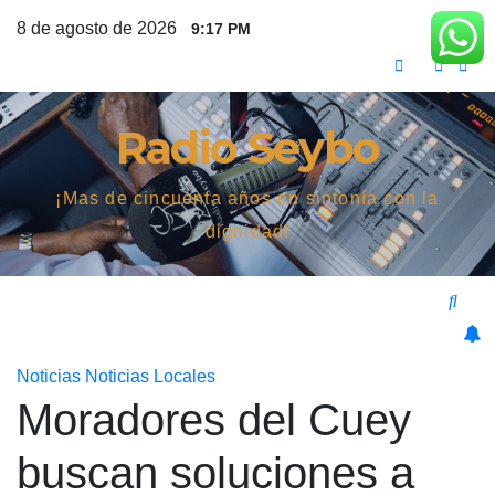
Saltar
8 de agosto de 2026
9:17 PM
al
contenido
Radio Seybo
¡Mas de cincuenta años en sintonía con la
dignidad!
Noticias
Noticias Locales
Moradores del Cuey
buscan soluciones a