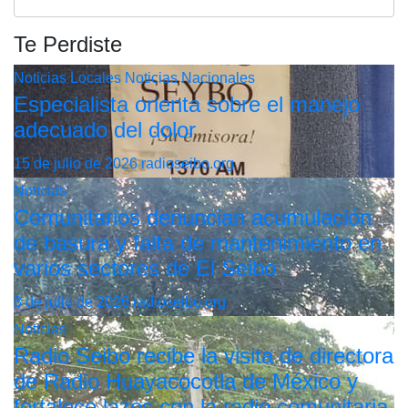
Te Perdiste
Noticias Locales
Noticias Nacionales
Especialista orienta sobre el manejo
adecuado del dolor
15 de julio de 2026
radioseibo.org
Noticias
Comunitarios denuncian acumulación
de basura y falta de mantenimiento en
varios sectores de El Seibo
8 de julio de 2026
radioseibo.org
Noticias
Radio Seibo recibe la visita de directora
de Radio Huayacocotla de México y
fortalece lazos con la radio comunitaria