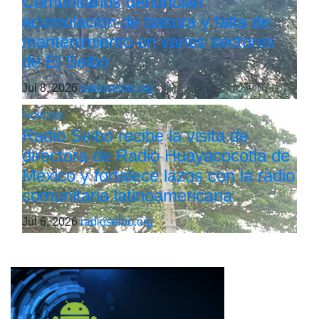
Comunitarios denuncian
acumulación de basura y falta de
mantenimiento en varios sectores
de El Seibo
Jul 8, 2026
radioseibo.org
Noticias
Radio Seibo recibe la visita de
directora de Radio Huayacocotla de
México y fortalece lazos con la radio
comunitaria latinoamericana
Jul 6, 2026
radioseibo.org