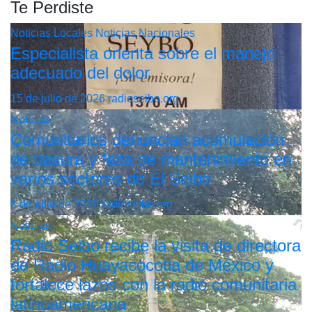
Te Perdiste
Noticias Locales
Noticias Nacionales
Especialista orienta sobre el manejo
adecuado del dolor
15 de julio de 2026
radioseibo.org
Noticias
Comunitarios denuncian acumulación
de basura y falta de mantenimiento en
varios sectores de El Seibo
8 de julio de 2026
radioseibo.org
Noticias
Radio Seibo recibe la visita de directora
de Radio Huayacocotla de México y
fortalece lazos con la radio comunitaria
latinoamericana