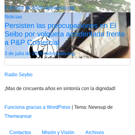
6 de julio de 2026
radioseibo.org
Noticias
Persisten las preocupaciones en El
Seibo por volqueta accidentada frente
a P&P Comercial
3 de julio de 2026
radioseibo.org
Radio Seybo
¡Mas de cincuenta años en sintonía con la dignidad!
Funciona gracias a WordPress
|
Tema: Newsup de
Themeansar
Contactos
Misión y Visión
Archivos