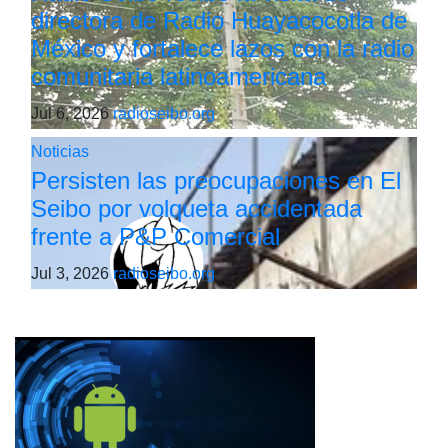
directora de Radio Huayacocotla de
México y fortalece lazos con la radio
comunitaria latinoamericana
Jul 6, 2026
radioseibo.org
Noticias
Persisten las preocupaciones en El
Seibo por volqueta accidentada
frente a P&P Comercial
Jul 3, 2026
radioseibo.org