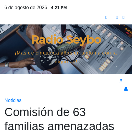
Saltar
6 de agosto de 2026
4:21 PM
al
contenido
Radio Seybo
¡Mas de cincuenta años en sintonía con la
dignidad!
Noticias
Comisión de 63
familias amenazadas