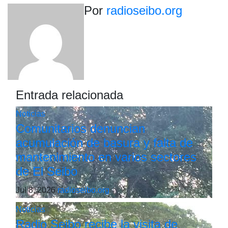
entradas
Por
radioseibo.org
Entrada relacionada
Noticias
Comunitarios denuncian
acumulación de basura y falta de
mantenimiento en varios sectores
de El Seibo
Jul 8, 2026
radioseibo.org
Noticias
Radio Seibo recibe la visita de