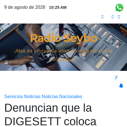
Saltar
9 de agosto de 2026
10:25 AM
al
contenido
Radio Seybo
¡Mas de cincuenta años en sintonía con la
dignidad!
Servicios
Noticias
Noticias Nacionales
Denuncian que la
DIGESETT coloca