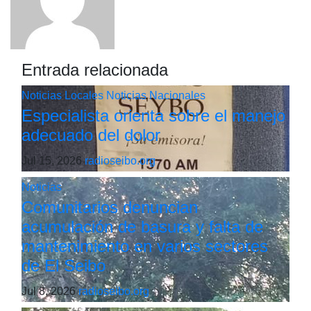
Entrada relacionada
Noticias Locales
Noticias Nacionales
Especialista orienta sobre el manejo
adecuado del dolor
Jul 15, 2026
radioseibo.org
Noticias
Comunitarios denuncian
acumulación de basura y falta de
mantenimiento en varios sectores
de El Seibo
Jul 8, 2026
radioseibo.org