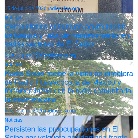
15 de julio de 2026
radioseibo.org
Noticias
Comunitarios denuncian acumulación
de basura y falta de mantenimiento en
varios sectores de El Seibo
8 de julio de 2026
radioseibo.org
Noticias
Radio Seibo recibe la visita de directora
de Radio Huayacocotla de México y
fortalece lazos con la radio comunitaria
latinoamericana
6 de julio de 2026
radioseibo.org
Noticias
Persisten las preocupaciones en El
Seibo por volqueta accidentada frente