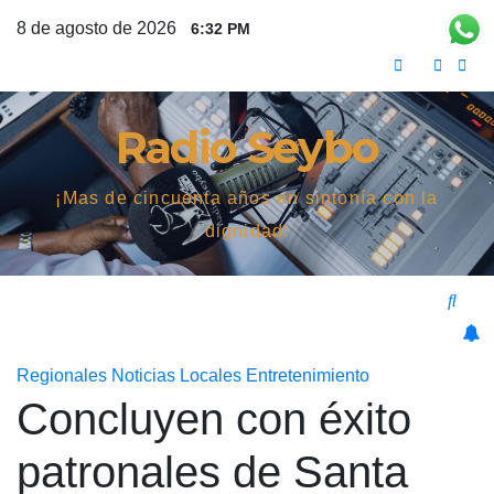
Saltar
8 de agosto de 2026
6:32 PM
al
contenido
Radio Seybo
¡Mas de cincuenta años en sintonía con la
dignidad!
Regionales
Noticias Locales
Entretenimiento
Concluyen con éxito
patronales de Santa