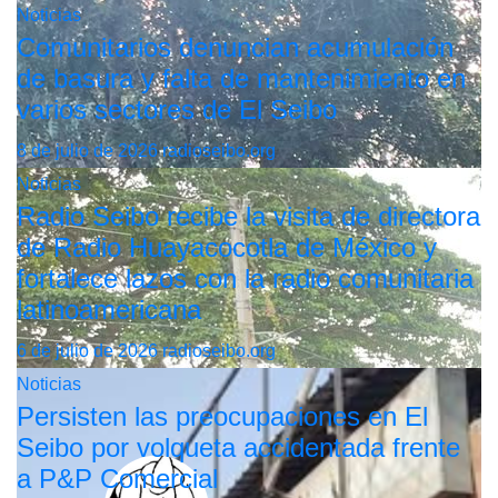
Noticias
Comunitarios denuncian acumulación
de basura y falta de mantenimiento en
varios sectores de El Seibo
8 de julio de 2026
radioseibo.org
Noticias
Radio Seibo recibe la visita de directora
de Radio Huayacocotla de México y
fortalece lazos con la radio comunitaria
latinoamericana
6 de julio de 2026
radioseibo.org
Noticias
Persisten las preocupaciones en El
Seibo por volqueta accidentada frente
a P&P Comercial