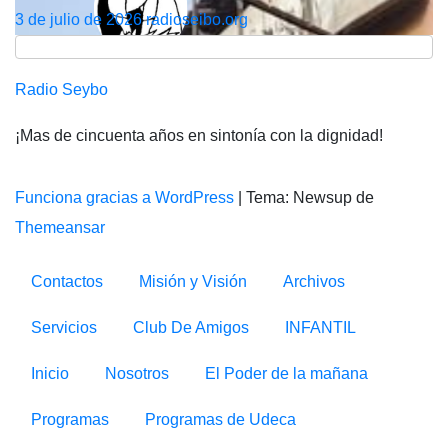
3 de julio de 2026
radioseibo.org
Radio Seybo
¡Mas de cincuenta años en sintonía con la dignidad!
Funciona gracias a WordPress
|
Tema: Newsup de
Themeansar
Contactos
Misión y Visión
Archivos
Servicios
Club De Amigos
INFANTIL
Inicio
Nosotros
El Poder de la mañana
Programas
Programas de Udeca