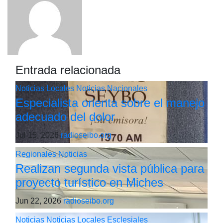
Entrada relacionada
Noticias Locales
Noticias Nacionales
Especialista orienta sobre el manejo
adecuado del dolor
Jul 15, 2026
radioseibo.org
Regionales
Noticias
Realizan segunda vista pública para
proyecto turístico en Miches
Jun 22, 2026
radioseibo.org
Noticias
Noticias Locales
Esclesiales