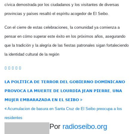
cívica demostrada por los ciudadanos y los visitantes de diversas
provincias y países resaltó el espíritu acogedor de El Seibo.
Con el cierre de estas celebraciones, la comunidad ya comienza a
pensar en cómo superar este éxito en los próximos años, asegurando
que la tradición y la alegría de las fiestas patronales sigan fortaleciendo
la identidad cultural de la región
Navegación
𝗟𝗔 𝗣𝗢𝗟𝗜́𝗧𝗜𝗖𝗔 𝗗𝗘 𝗧𝗘𝗥𝗥𝗢𝗥 𝗗𝗘𝗟 𝗚𝗢𝗕𝗜𝗘𝗥𝗡𝗢 𝗗𝗢𝗠𝗜𝗡𝗜𝗖𝗔𝗡𝗢
𝗣𝗥𝗢𝗩𝗢𝗖𝗔 𝗟𝗔 𝗠𝗨𝗘𝗥𝗧𝗘 𝗗𝗘 𝗟𝗢𝗨𝗥𝗗𝗜𝗔 𝗝𝗘𝗔𝗡 𝗣𝗜𝗘𝗥𝗥𝗘, 𝗨𝗡𝗔
de
𝗠𝗨𝗝𝗘𝗥 𝗘𝗠𝗕𝗔𝗥𝗔𝗭𝗔𝗗𝗔 𝗘𝗡 𝗘𝗟 𝗦𝗘𝗜𝗕𝗢
entradas
Acumulacion de basura en Santa Cruz de El Seibo preocupa a los
residentes
Por
radioseibo.org