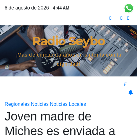
Saltar
6 de agosto de 2026
4:44 AM
al
contenido
Radio Seybo
¡Mas de cincuenta años en sintonía con la
dignidad!
Regionales
Noticias
Noticias Locales
Joven madre de
Miches es enviada a