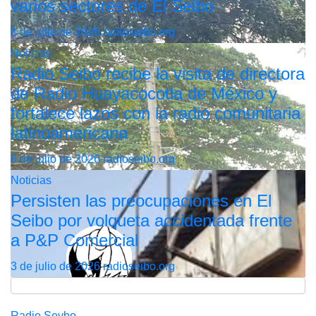
varios sectores de El Seibo
8 de julio de 2026
radioseibo.org
Noticias
Radio Seibo recibe la visita de directora
de Radio Huayacocotla de México y
fortalece lazos con la radio comunitaria
latinoamericana
6 de julio de 2026
radioseibo.org
Noticias
Persisten las preocupaciones en El
Seibo por volqueta accidentada frente
a P&P Comercial
3 de julio de 2026
radioseibo.org
Radio Seybo