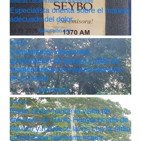
Noticias Locales
Noticias Nacionales
Especialista orienta sobre el manejo
adecuado del dolor
Jul 15, 2026
radioseibo.org
Noticias
Comunitarios denuncian
acumulación de basura y falta de
mantenimiento en varios sectores
de El Seibo
Jul 8, 2026
radioseibo.org
Noticias
Radio Seibo recibe la visita de
directora de Radio Huayacocotla de
México y fortalece lazos con la radio
comunitaria latinoamericana