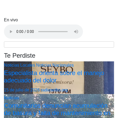
En vivo
Te Perdiste
Noticias Locales
Noticias Nacionales
Especialista orienta sobre el manejo
adecuado del dolor
15 de julio de 2026
radioseibo.org
Noticias
Comunitarios denuncian acumulación
de basura y falta de mantenimiento en