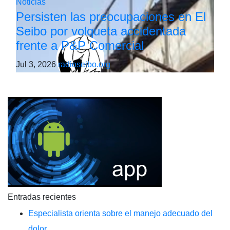
Noticias
Persisten las preocupaciones en El
Seibo por volqueta accidentada
frente a P&P Comercial
Jul 3, 2026
radioseibo.org
Entradas recientes
Especialista orienta sobre el manejo adecuado del
dolor