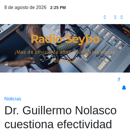
Saltar
8 de agosto de 2026
2:25 PM
al
contenido
Radio Seybo
¡Mas de cincuenta años en sintonía con la
dignidad!
Noticias
Dr. Guillermo Nolasco
cuestiona efectividad