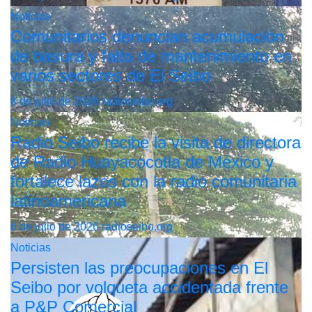
Noticias
Comunitarios denuncian acumulación
de basura y falta de mantenimiento en
varios sectores de El Seibo
8 de julio de 2026
radioseibo.org
Noticias
Radio Seibo recibe la visita de directora
de Radio Huayacocotla de México y
fortalece lazos con la radio comunitaria
latinoamericana
6 de julio de 2026
radioseibo.org
Noticias
Persisten las preocupaciones en El
Seibo por volqueta accidentada frente
a P&P Comercial