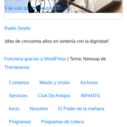
3 de julio de 2026
radioseibo.org
Radio Seybo
¡Mas de cincuenta años en sintonía con la dignidad!
Funciona gracias a WordPress
|
Tema: Newsup de
Themeansar
Contactos
Misión y Visión
Archivos
Servicios
Club De Amigos
INFANTIL
Inicio
Nosotros
El Poder de la mañana
Programas
Programas de Udeca