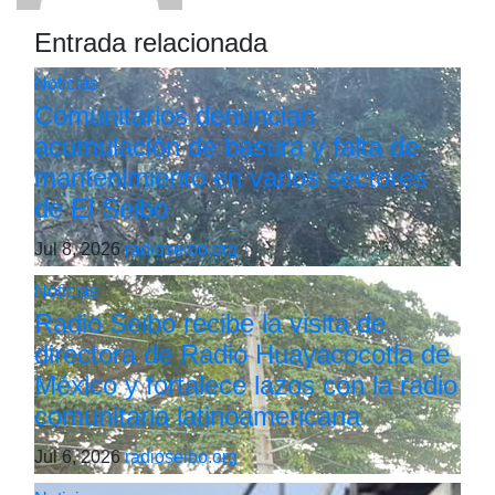
Entrada relacionada
Noticias
Comunitarios denuncian
acumulación de basura y falta de
mantenimiento en varios sectores
de El Seibo
Jul 8, 2026
radioseibo.org
Noticias
Radio Seibo recibe la visita de
directora de Radio Huayacocotla de
México y fortalece lazos con la radio
comunitaria latinoamericana
Jul 6, 2026
radioseibo.org