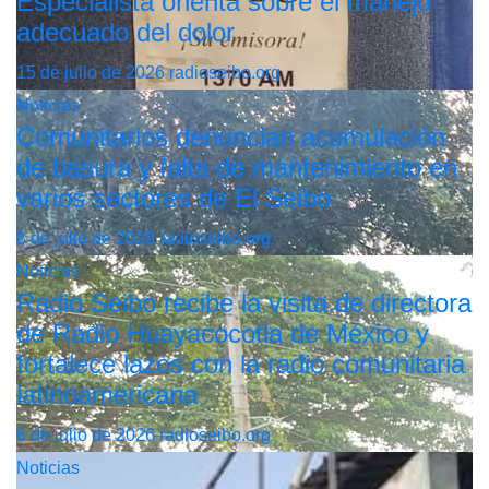
Especialista orienta sobre el manejo
adecuado del dolor
15 de julio de 2026
radioseibo.org
Noticias
Comunitarios denuncian acumulación
de basura y falta de mantenimiento en
varios sectores de El Seibo
8 de julio de 2026
radioseibo.org
Noticias
Radio Seibo recibe la visita de directora
de Radio Huayacocotla de México y
fortalece lazos con la radio comunitaria
latinoamericana
6 de julio de 2026
radioseibo.org
Noticias