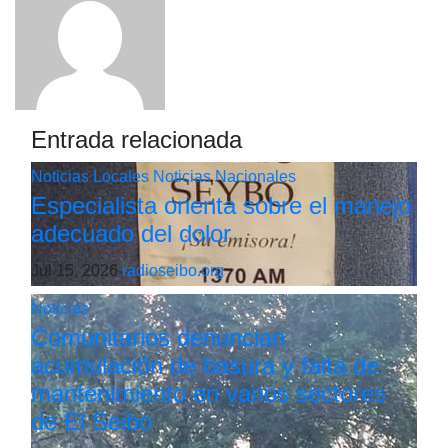
Entrada relacionada
Noticias Locales
Noticias Nacionales
Especialista orienta sobre el manejo
adecuado del dolor
Jul 15, 2026
radioseibo.org
Noticias
Comunitarios denuncian
acumulación de basura y falta de
mantenimiento en varios sectores
de El Seibo