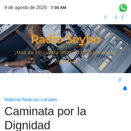
Saltar
9 de agosto de 2026
7:00 AM
al
contenido
Radio Seybo
¡Mas de cincuenta años en sintonía con la
dignidad!
Noticias
Noticias Locales
Caminata por la
Dignidad