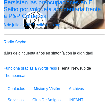
Persisten las preocupaciones en El
Seibo por volqueta accidentada frente
a P&P Comercial
3 de julio de 2026
radioseibo.org
Radio Seybo
¡Mas de cincuenta años en sintonía con la dignidad!
Funciona gracias a WordPress
|
Tema: Newsup de
Themeansar
Contactos
Misión y Visión
Archivos
Servicios
Club De Amigos
INFANTIL