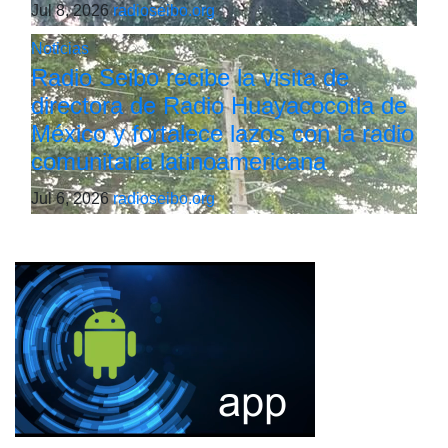
Jul 8, 2026
radioseibo.org
Noticias
Radio Seibo recibe la visita de
directora de Radio Huayacocotla de
México y fortalece lazos con la radio
comunitaria latinoamericana
Jul 6, 2026
radioseibo.org