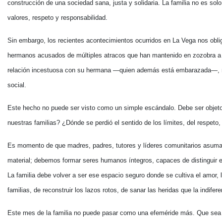
construcción de una sociedad sana, justa y solidaria. La familia no es sol
valores, respeto y responsabilidad.
Sin embargo, los recientes acontecimientos ocurridos en La Vega nos oblig
hermanos acusados de múltiples atracos que han mantenido en zozobra a 
relación incestuosa con su hermana —quien además está embarazada—, no
social.
Este hecho no puede ser visto como un simple escándalo. Debe ser objeto d
nuestras familias? ¿Dónde se perdió el sentido de los límites, del respeto
Es momento de que madres, padres, tutores y líderes comunitarios asuma
material; debemos formar seres humanos íntegros, capaces de distinguir el
La familia debe volver a ser ese espacio seguro donde se cultiva el amor, 
familias, de reconstruir los lazos rotos, de sanar las heridas que la indifer
Este mes de la familia no puede pasar como una efeméride más. Que sea el