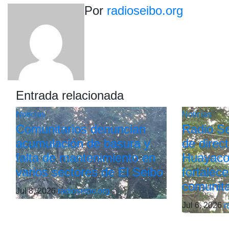
de
Por
radioseibo.org
entradas
Entrada relacionada
Noticias
Noticias
Comunitarios denuncian
Radio Sei
acumulación de basura y
de direc
falta de mantenimiento en
Huayaco
varios sectores de El Seibo
fortalece
comunita
Jul 8, 2026
radioseibo.org
Jul 6, 2026
r