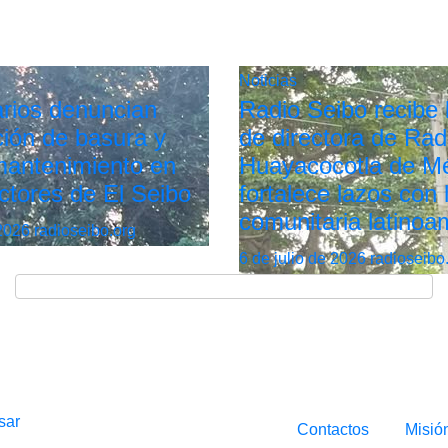
Noticias
rios denuncian
Radio Seibo recibe l
ión de basura y
de directora de Rad
 mantenimiento en
Huayacocotla de Mé
ctores de El Seibo
fortalece lazos con 
comunitaria latinoa
 2026
radioseibo.org
6 de julio de 2026
radioseibo
sar
Contactos
Misió