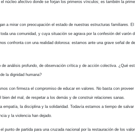
o el núcleo afectivo donde se forjan los primeros vínculos; es también la prim
an a mirar con preocupación el estado de nuestras estructuras familiares. E
toda una comunidad, y cuya situación se agrava por la confesión del varón 
s confronta con una realidad dolorosa: estamos ante una grave señal de d
e análisis profundo, de observación crítica y de acción colectiva. ¿Qué est
, de la dignidad humana?
mos con firmeza el compromiso de educar en valores. No basta con proveer
 bien del mal, de respetar a los demás y de construir relaciones sanas.
la empatía, la disciplina y la solidaridad. Todavía estamos a tiempo de salvar
encia y la violencia han dejado.
 punto de partida para una cruzada nacional por la restauración de los valo