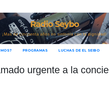
Radio Seybo
¡Mas de cincuenta años en sintonía con la dignidad!
OMOS?
PROGRAMAS
LUCHAS DE EL SEIBO
amado urgente a la conci