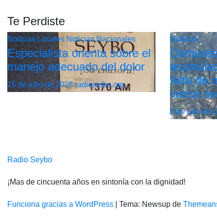
Te Perdiste
Noticias Locales
Noticias Nacionales
Noticias
Especialista orienta sobre el
Comunita
manejo adecuado del dolor
acumulac
falta de
15 de julio de 2026
radioseibo.org
varios se
8 de julio de
Radio Seybo
¡Mas de cincuenta años en sintonía con la dignidad!
Funciona gracias a WordPress
|
Tema: Newsup de
Themean