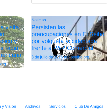
Noticias
a visita
Persisten las
io
preocupaciones en El Seibo
xico y
por volqueta accidentada
la radio
frente a P&P Comercial
mericana
3 de julio de 2026
radioseibo.org
.org
n y Visión
Archivos
Servicios
Club De Amigos