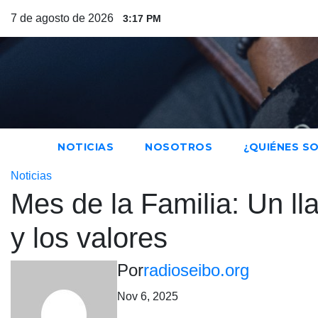
Saltar
7 de agosto de 2026
3:17 PM
al
contenido
NOTICIAS
NOSOTROS
¿QUIÉNES S
Noticias
Mes de la Familia: Un ll
y los valores
Por
radioseibo.org
Nov 6, 2025