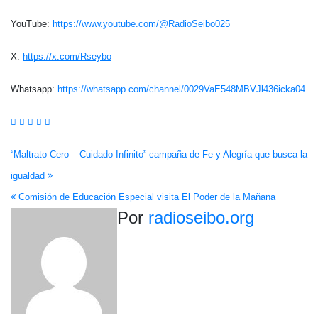
YouTube:
https://www.youtube.com/@RadioSeibo025
X:
https://x.com/Rseybo
Whatsapp:
https://whatsapp.com/channel/0029VaE548MBVJl436icka04
Navegación
“Maltrato Cero – Cuidado Infinito” campaña de Fe y Alegría que busca la
igualdad
de
Comisión de Educación Especial visita El Poder de la Mañana
entradas
Por
radioseibo.org