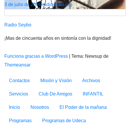
3 de julio de 2026
radioseibo.org
Radio Seybo
¡Mas de cincuenta años en sintonía con la dignidad!
Funciona gracias a WordPress
|
Tema: Newsup de
Themeansar
Contactos
Misión y Visión
Archivos
Servicios
Club De Amigos
INFANTIL
Inicio
Nosotros
El Poder de la mañana
Programas
Programas de Udeca