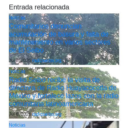
Entrada relacionada
Noticias
Comunitarios denuncian
acumulación de basura y falta de
mantenimiento en varios sectores
de El Seibo
Jul 8, 2026
radioseibo.org
Noticias
Radio Seibo recibe la visita de
directora de Radio Huayacocotla de
México y fortalece lazos con la radio
comunitaria latinoamericana
Jul 6, 2026
radioseibo.org
Noticias