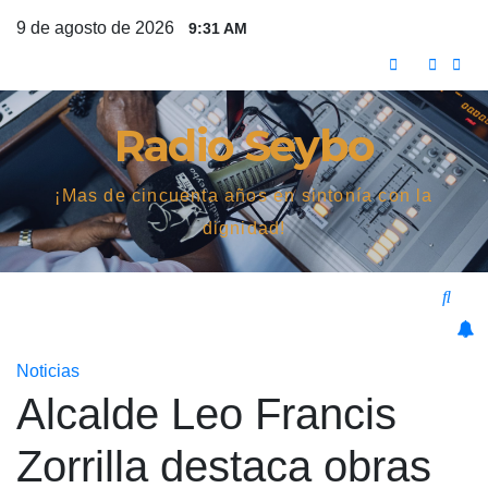
Saltar
9 de agosto de 2026
9:31 AM
al
contenido
Radio Seybo
¡Mas de cincuenta años en sintonía con la
dignidad!
Noticias
Alcalde Leo Francis
Zorrilla destaca obras