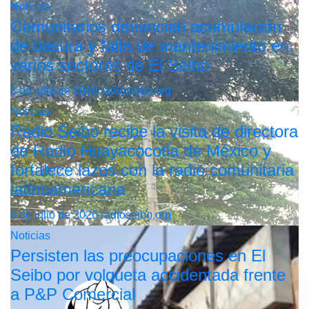
Noticias
Comunitarios denuncian acumulación
de basura y falta de mantenimiento en
varios sectores de El Seibo
8 de julio de 2026
radioseibo.org
Noticias
Radio Seibo recibe la visita de directora
de Radio Huayacocotla de México y
fortalece lazos con la radio comunitaria
latinoamericana
6 de julio de 2026
radioseibo.org
Noticias
Persisten las preocupaciones en El
Seibo por volqueta accidentada frente
a P&P Comercial