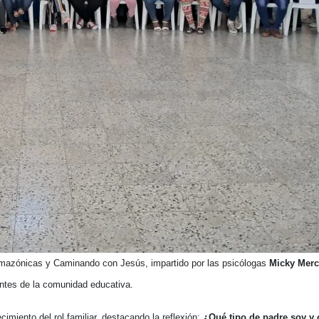
s Amazónicas y Caminando con Jesús, impartido por las psicólogas
Micky Mer
antes de la comunidad educativa.
imiento del rol familiar, destacando la reflexión:
¿Qué tipo de padre soy y 