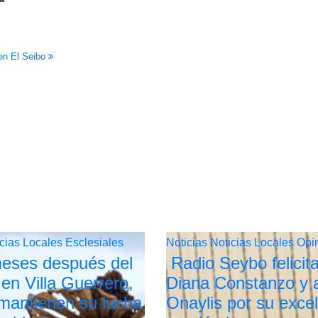
 en El Seibo
icias Locales
Esclesiales
Noticias
Noticias Locales
Opi
eses después del
Radio Seybo felicit
 en Villa Guerrero,
Diana Constanzo y 
 mantienen su lucha
Onaylis por su exce