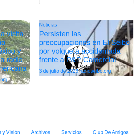
Noticias
a visita
Persisten las
io
preocupaciones en El Seibo
xico y
por volqueta accidentada
la radio
frente a P&P Comercial
mericana
3 de julio de 2026
radioseibo.org
.org
n y Visión
Archivos
Servicios
Club De Amigos