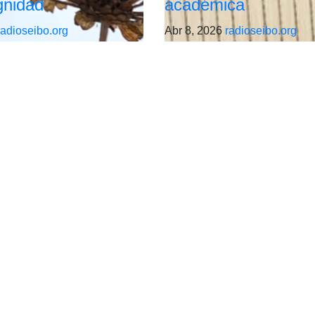
ignidad
académica
radioseibo.org
Abr 8, 2026
radioseibo.org