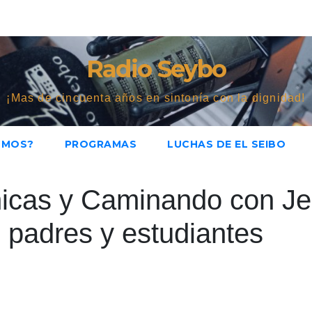
Radio Seybo
¡Mas de cincuenta años en sintonía con la dignidad!
OMOS?
PROGRAMAS
LUCHAS DE EL SEIBO
nicas y Caminando con J
e padres y estudiantes