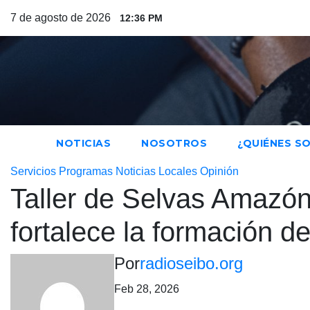
Saltar
7 de agosto de 2026
12:36 PM
al
contenido
NOTICIAS
NOSOTROS
¿QUIÉNES S
Servicios
Programas
Noticias Locales
Opinión
Taller de Selvas Amazó
fortalece la formación d
Por
radioseibo.org
Feb 28, 2026