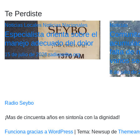
Te Perdiste
Noticias Locales
Noticias Nacionales
Noticias
Especialista orienta sobre el
Comunita
manejo adecuado del dolor
acumulac
falta de
15 de julio de 2026
radioseibo.org
varios se
8 de julio de
Radio Seybo
¡Mas de cincuenta años en sintonía con la dignidad!
Funciona gracias a WordPress
|
Tema: Newsup de
Themean