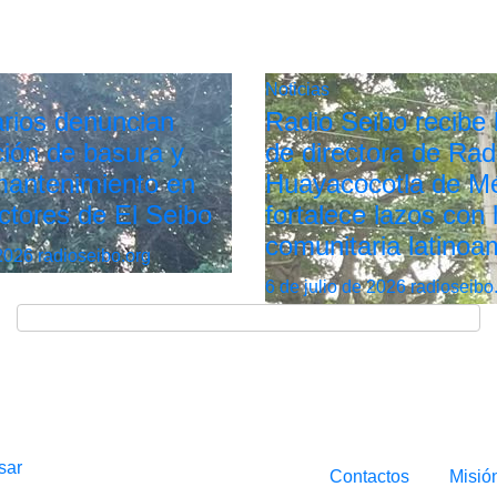
Noticias
rios denuncian
Radio Seibo recibe l
ión de basura y
de directora de Rad
 mantenimiento en
Huayacocotla de Mé
ctores de El Seibo
fortalece lazos con 
comunitaria latinoa
 2026
radioseibo.org
6 de julio de 2026
radioseibo
sar
Contactos
Misió