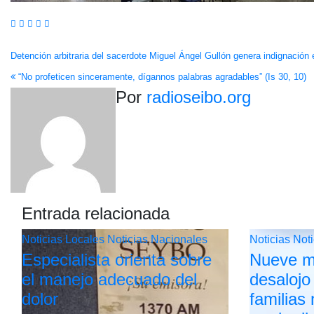
Navegación
Detención arbitraria del sacerdote Miguel Ángel Gullón genera indignación
“No profeticen sinceramente, dígannos palabras agradables” (Is 30, 10)
de
Por
radioseibo.org
entradas
Entrada relacionada
Noticias Locales
Noticias Nacionales
Noticias
Not
Especialista orienta sobre
Nueve m
el manejo adecuado del
desalojo
dolor
familias