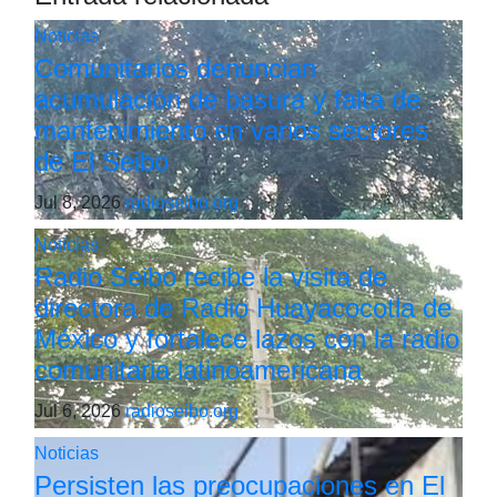
Noticias
Comunitarios denuncian
acumulación de basura y falta de
mantenimiento en varios sectores
de El Seibo
Jul 8, 2026
radioseibo.org
Noticias
Radio Seibo recibe la visita de
directora de Radio Huayacocotla de
México y fortalece lazos con la radio
comunitaria latinoamericana
Jul 6, 2026
radioseibo.org
Noticias
Persisten las preocupaciones en El