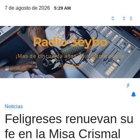
Saltar
7 de agosto de 2026
5:29 AM
al
contenido
Radio Seybo
¡Mas de cincuenta años en sintonía con la
dignidad!
Noticias
Feligreses renuevan su
fe en la Misa Crismal