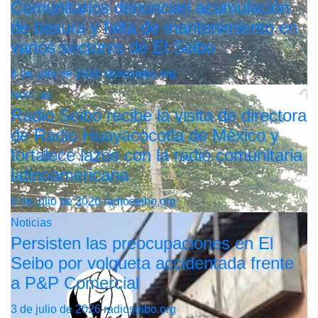
Comunitarios denuncian acumulación
de basura y falta de mantenimiento en
varios sectores de El Seibo
8 de julio de 2026
radioseibo.org
Noticias
Radio Seibo recibe la visita de directora
de Radio Huayacocotla de México y
fortalece lazos con la radio comunitaria
latinoamericana
6 de julio de 2026
radioseibo.org
Noticias
Persisten las preocupaciones en El
Seibo por volqueta accidentada frente
a P&P Comercial
3 de julio de 2026
radioseibo.org