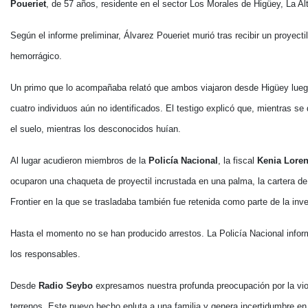
Poueriet
, de 57 años, residente en el sector Los Morales de Higüey, La Al
Según el informe preliminar, Álvarez Poueriet murió tras recibir un proyectil
hemorrágico.
Un primo que lo acompañaba relató que ambos viajaron desde Higüey luego d
cuatro individuos aún no identificados. El testigo explicó que, mientras se
el suelo, mientras los desconocidos huían.
Al lugar acudieron miembros de la
Policía Nacional
, la fiscal
Kenia Lore
ocuparon una chaqueta de proyectil incrustada en una palma, la cartera d
Frontier en la que se trasladaba también fue retenida como parte de la inve
Hasta el momento no se han producido arrestos. La Policía Nacional inform
los responsables.
Desde
Radio Seybo
expresamos nuestra profunda preocupación por la vio
terrenos. Este nuevo hecho enluta a una familia y genera incertidumbre en