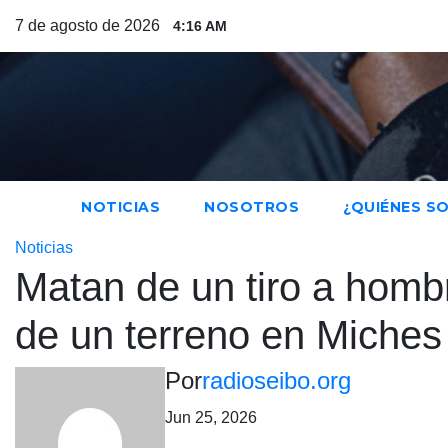
Saltar
7 de agosto de 2026
4:16 AM
al
contenido
NOTICIAS
NOSOTROS
¿QUIÉNES S
Noticias
Matan de un tiro a hombr
de un terreno en Miches
Por
radioseibo.org
Jun 25, 2026