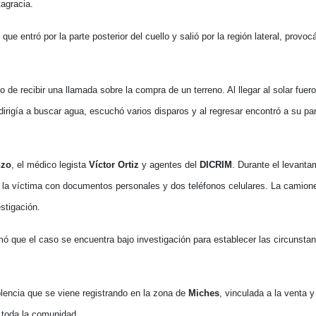
tagracia.
 que entró por la parte posterior del cuello y salió por la región lateral, prov
e recibir una llamada sobre la compra de un terreno. Al llegar al solar fuero
 dirigía a buscar agua, escuchó varios disparos y al regresar encontró a su pa
nzo
, el médico legista
Víctor Ortiz
y agentes del
DICRIM
. Durante el levanta
e la víctima con documentos personales y dos teléfonos celulares. La camion
stigación.
ó que el caso se encuentra bajo investigación para establecer las circunstan
lencia que se viene registrando en la zona de
Miches
, vinculada a la venta y
 toda la comunidad.