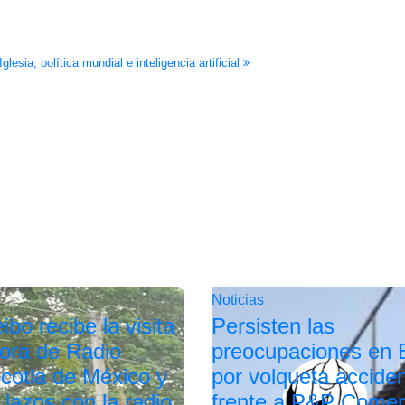
lesia, política mundial e inteligencia artificial
Noticias
bo recibe la visita
Persisten las
tora de Radio
preocupaciones en 
cotla de México y
por volqueta accide
 lazos con la radio
frente a P&P Comer