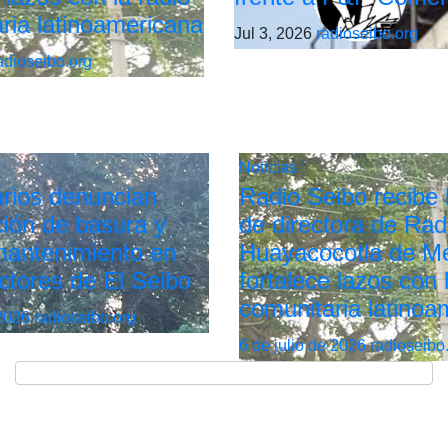
ria latinoamericana
Jul 3, 2026
radioseibo.org
adioseibo.org
Noticias
rios denuncian
Radio Seibo recibe l
ión de basura y
de directora de Rad
 mantenimiento en
Huayacocotla de Mé
ctores de El Seibo
fortalece lazos con 
comunitaria latinoa
 2026
radioseibo.org
6 de julio de 2026
radioseibo