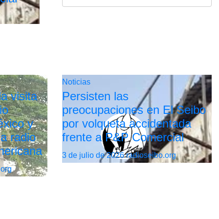
Noticias
a visita
Persisten las
io
preocupaciones en El Seibo
xico y
por volqueta accidentada
la radio
frente a P&P Comercial
mericana
3 de julio de 2026
radioseibo.org
.org