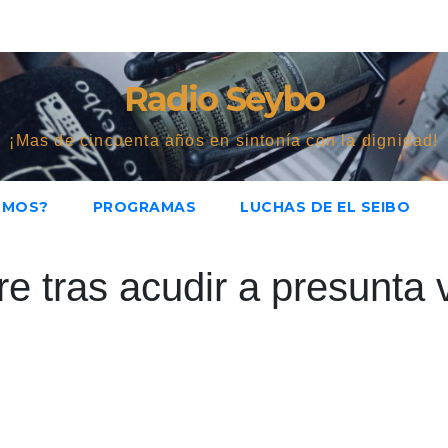
Radio Seybo
¡Mas de cincuenta años en sintonía con la dignidad!
OMOS?
PROGRAMAS
LUCHAS DE EL SEIBO
e tras acudir a presunta 