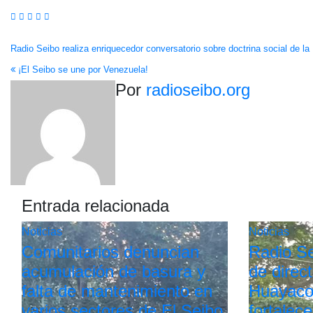
Navegación
Radio Seibo realiza enriquecedor conversatorio sobre doctrina social de la Ig
¡El Seibo se une por Venezuela!
de
Por
radioseibo.org
entradas
Entrada relacionada
Noticias
Noticias
Comunitarios denuncian
Radio Sei
acumulación de basura y
de direc
falta de mantenimiento en
Huayaco
varios sectores de El Seibo
fortalece