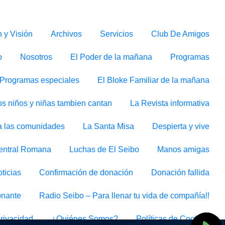
n y Visión
Archivos
Servicios
Club De Amigos
o
Nosotros
El Poder de la mañana
Programas
Programas especiales
El Bloke Familiar de la mañana
os niños y niñas tambien cantan
La Revista informativa
 a las comunidades
La Santa Misa
Despierta y vive
Central Romana
Luchas de El Seibo
Manos amigas
ticias
Confirmación de donación
Donación fallida
onante
Radio Seibo – Para llenar tu vida de compañía!!
Privacidad
¿Quiénes Somos?
Políticas de Cookies