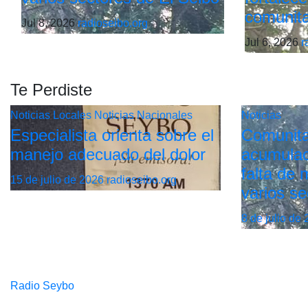
comunita
Jul 8, 2026
radioseibo.org
Jul 6, 2026
r
Te Perdiste
Noticias Locales
Noticias Nacionales
Noticias
Especialista orienta sobre el
Comunita
manejo adecuado del dolor
acumulac
falta de
15 de julio de 2026
radioseibo.org
varios se
8 de julio de
Radio Seybo