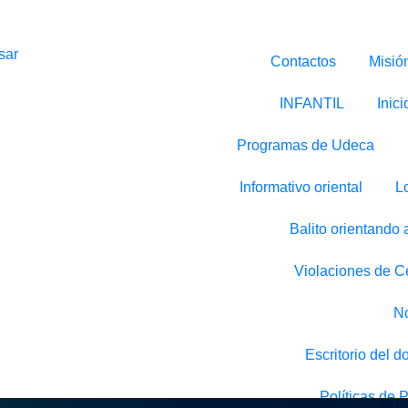
sar
Contactos
Misió
INFANTIL
Inici
Programas de Udeca
Informativo oriental
L
Balito orientando
Violaciones de 
No
Escritorio del d
Políticas de 