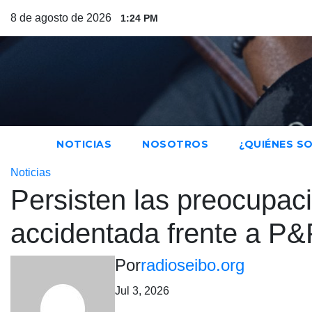
Saltar
8 de agosto de 2026
1:24 PM
al
contenido
NOTICIAS
NOSOTROS
¿QUIÉNES S
Noticias
Persisten las preocupac
accidentada frente a P&
Por
radioseibo.org
Jul 3, 2026