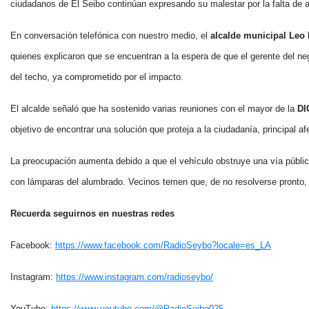
ciudadanos de El Seibo continúan expresando su malestar por la falta de acc
En conversación telefónica con nuestro medio, el
alcalde municipal Leo 
quienes explicaron que se encuentran a la espera de que el gerente del ne
del techo, ya comprometido por el impacto.
El alcalde señaló que ha sostenido varias reuniones con el mayor de la
DI
objetivo de encontrar una solución que proteja a la ciudadanía, principal af
La preocupación aumenta debido a que el vehículo obstruye una vía pública
con lámparas del alumbrado. Vecinos temen que, de no resolverse pronto, 
Recuerda seguirnos en nuestras redes
Facebook:
https://www.facebook.com/RadioSeybo?locale=es_LA
Instagram:
https://www.instagram.com/radioseybo/
YouTube:
https://www.youtube.com/@RadioSeibo025