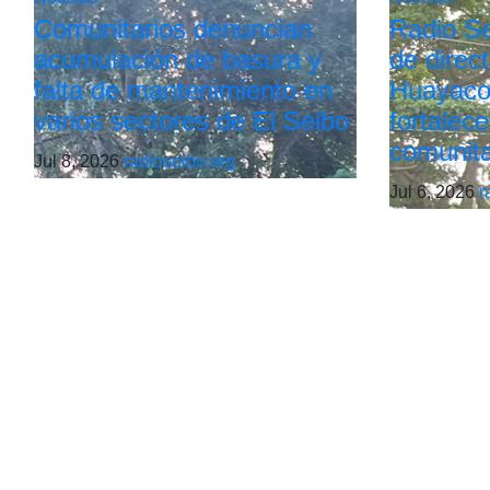
Comunitarios denuncian
Radio Sei
acumulación de basura y
de direc
falta de mantenimiento en
Huayaco
varios sectores de El Seibo
fortalece
comunita
Jul 8, 2026
radioseibo.org
Jul 6, 2026
r