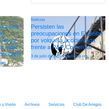
Noticias
a visita
Persisten las
io
preocupaciones en El Seibo
xico y
por volqueta accidentada
la radio
frente a P&P Comercial
mericana
3 de julio de 2026
radioseibo.org
.org
n y Visión
Archivos
Servicios
Club De Amigos