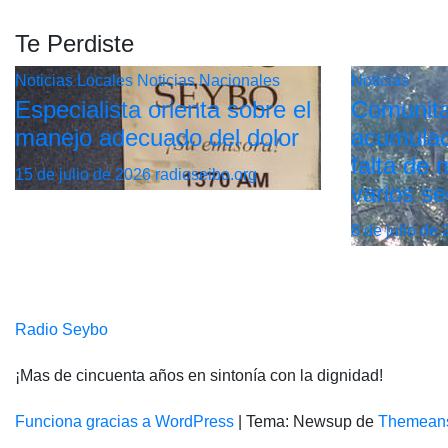
Te Perdiste
Noticias Locales
Noticias Nacionales
Noticias
Especialista orienta sobre el
Comunita
manejo adecuado del dolor
acumulac
falta de
15 de julio de 2026
radioseibo.org
varios se
8 de julio de
Radio Seybo
¡Mas de cincuenta años en sintonía con la dignidad!
Funciona gracias a WordPress
|
Tema: Newsup de
Themean