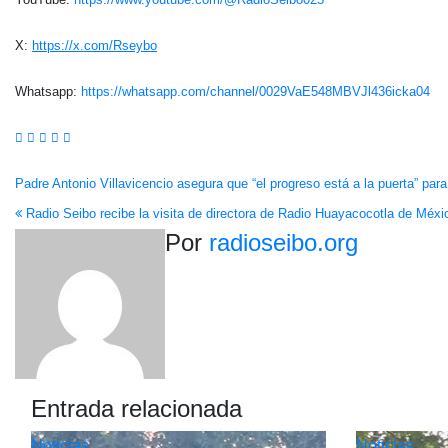
X:
https://x.com/Rseybo
Whatsapp:
https://whatsapp.com/channel/0029VaE548MBVJl436icka04
Navegación
Padre Antonio Villavicencio asegura que “el progreso está a la puerta” par
Radio Seibo recibe la visita de directora de Radio Huayacocotla de Méxic
de
Por
radioseibo.org
entradas
Entrada relacionada
Noticias
Noticias