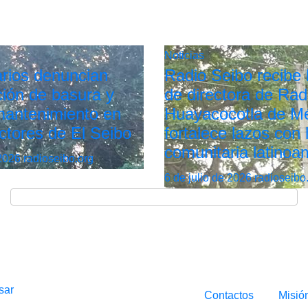
Noticias
rios denuncian
Radio Seibo recibe l
ión de basura y
de directora de Rad
 mantenimiento en
Huayacocotla de Mé
ctores de El Seibo
fortalece lazos con 
comunitaria latinoa
 2026
radioseibo.org
6 de julio de 2026
radioseibo
sar
Contactos
Misió