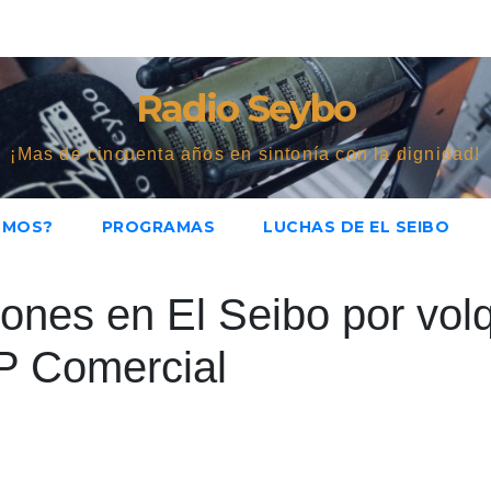
Radio Seybo
¡Mas de cincuenta años en sintonía con la dignidad!
OMOS?
PROGRAMAS
LUCHAS DE EL SEIBO
iones en El Seibo por vol
P Comercial