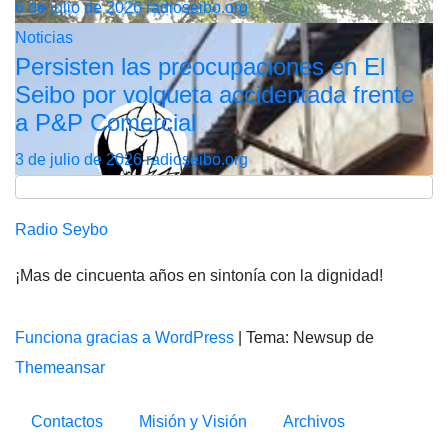
6 de julio de 2026
radioseibo.org
Noticias
Persisten las preocupaciones en El
Seibo por volqueta accidentada frente
a P&P Comercial
3 de julio de 2026
radioseibo.org
Radio Seybo
¡Mas de cincuenta años en sintonía con la dignidad!
Funciona gracias a WordPress
|
Tema: Newsup de
Themeansar
Contactos
Misión y Visión
Archivos