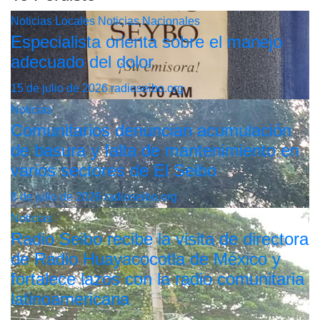
Noticias Locales
Noticias Nacionales
Especialista orienta sobre el manejo
adecuado del dolor
15 de julio de 2026
radioseibo.org
Noticias
Comunitarios denuncian acumulación
de basura y falta de mantenimiento en
varios sectores de El Seibo
8 de julio de 2026
radioseibo.org
Noticias
Radio Seibo recibe la visita de directora
de Radio Huayacocotla de México y
fortalece lazos con la radio comunitaria
latinoamericana