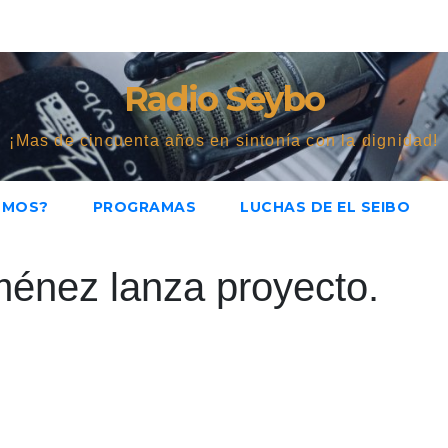
Radio Seybo
¡Mas de cincuenta años en sintonía con la dignidad!
OMOS?
PROGRAMAS
LUCHAS DE EL SEIBO
ménez lanza proyecto.