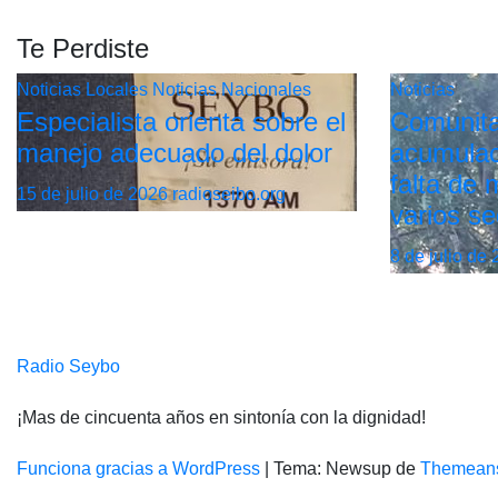
Te Perdiste
Noticias Locales
Noticias Nacionales
Noticias
Especialista orienta sobre el
Comunita
manejo adecuado del dolor
acumulac
falta de
15 de julio de 2026
radioseibo.org
varios se
8 de julio de
Radio Seybo
¡Mas de cincuenta años en sintonía con la dignidad!
Funciona gracias a WordPress
|
Tema: Newsup de
Themean