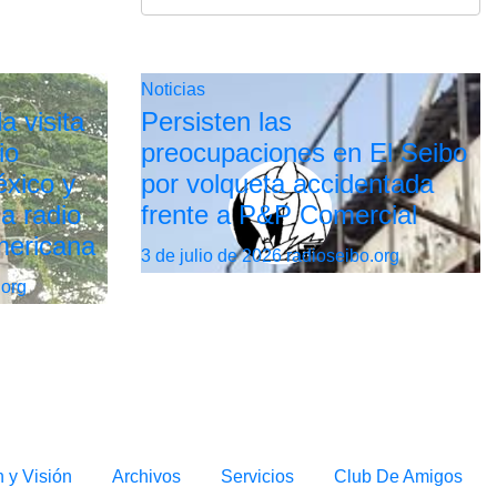
Noticias
a visita
Persisten las
io
preocupaciones en El Seibo
xico y
por volqueta accidentada
la radio
frente a P&P Comercial
mericana
3 de julio de 2026
radioseibo.org
.org
n y Visión
Archivos
Servicios
Club De Amigos