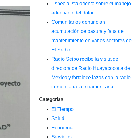
Especialista orienta sobre el manejo
adecuado del dolor
Comunitarios denuncian
acumulación de basura y falta de
mantenimiento en varios sectores de
El Seibo
Radio Seibo recibe la visita de
directora de Radio Huayacocotla de
México y fortalece lazos con la radio
comunitaria latinoamericana
Categorías
El Tiempo
Salud
Economia
Servicios