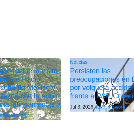
Noticias
bo recibe la visita
Persisten las
tora de Radio
preocupaciones en 
cotla de México y
por volqueta accide
 lazos con la radio
frente a P&P Comer
ria latinoamericana
Jul 3, 2026
radioseibo.org
adioseibo.org