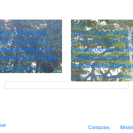
Noticias
rios denuncian
Radio Seibo recibe l
ión de basura y
de directora de Rad
 mantenimiento en
Huayacocotla de Mé
ctores de El Seibo
fortalece lazos con 
comunitaria latinoa
 2026
radioseibo.org
6 de julio de 2026
radioseibo
sar
Contactos
Misió