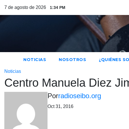
Saltar
7 de agosto de 2026
1:34 PM
al
contenido
NOTICIAS
NOSOTROS
¿QUIÉNES S
Noticias
Centro Manuela Diez Ji
Por
radioseibo.org
Oct 31, 2016