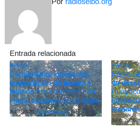
Por
radioseibo.org
entradas
Entrada relacionada
Noticias
Noticias
Comunitarios denuncian
Radio Sei
acumulación de basura y
de direc
falta de mantenimiento en
Huayaco
varios sectores de El Seibo
fortalece
comunita
Jul 8, 2026
radioseibo.org
Jul 6, 2026
r